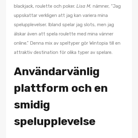
blackjack, roulette och poker.
Lisa M.
nämner, “Jag
uppskattar verkligen att jag kan variera mina
spelupplevelser. Ibland spelar jag slots, men jag
älskar även att spela roulette med mina vänner
online.” Denna mix av speltyper gör Wintopia till en
attraktiv destination för olika typer av spelare.
Användarvänlig
plattform och en
smidig
spelupplevelse