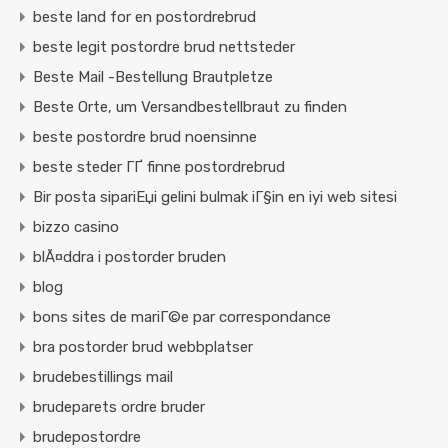
beste land for en postordrebrud
beste legit postordre brud nettsteder
Beste Mail -Bestellung Brautpletze
Beste Orte, um Versandbestellbraut zu finden
beste postordre brud noensinne
beste steder ГҐ finne postordrebrud
Bir posta sipariЕџi gelini bulmak iГ§in en iyi web sitesi
bizzo casino
blÃ¤ddra i postorder bruden
blog
bons sites de mariГ©e par correspondance
bra postorder brud webbplatser
brudebestillings mail
brudeparets ordre bruder
brudepostordre