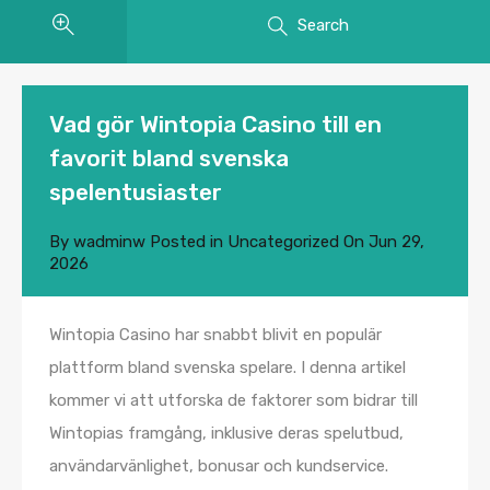
Search
Vad gör Wintopia Casino till en
favorit bland svenska
spelentusiaster
By
wadminw
Posted in
Uncategorized
On
Jun 29,
2026
Wintopia Casino har snabbt blivit en populär
plattform bland svenska spelare. I denna artikel
kommer vi att utforska de faktorer som bidrar till
Wintopias framgång, inklusive deras spelutbud,
användarvänlighet, bonusar och kundservice.