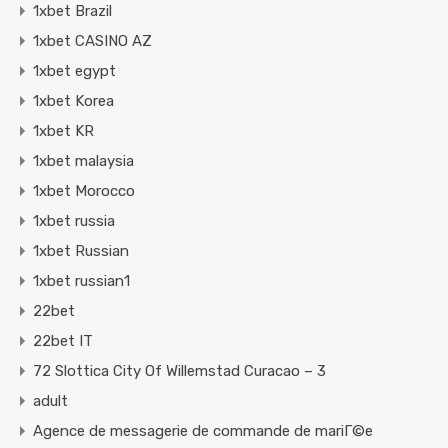
1xbet Brazil
1xbet CASINO AZ
1xbet egypt
1xbet Korea
1xbet KR
1xbet malaysia
1xbet Morocco
1xbet russia
1xbet Russian
1xbet russian1
22bet
22bet IT
72 Slottica City Of Willemstad Curacao – 3
adult
Agence de messagerie de commande de mariГ©e