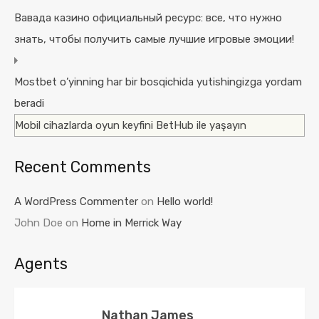
Вавада казино официальный ресурс: все, что нужно
знать, чтобы получить самые лучшие игровые эмоции!
Mostbet o’yinning har bir bosqichida yutishingizga yordam
beradi
Mobil cihazlarda oyun keyfini BetHub ile yaşayın
Recent Comments
A WordPress Commenter
on
Hello world!
John Doe
on
Home in Merrick Way
Agents
Nathan James