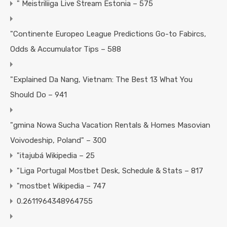
"️ Meistriliiga Live Stream Estonia – 575
"Continente Europeo League Predictions Go-to Fabircs,
Odds & Accumulator Tips – 588
"Explained Da Nang, Vietnam: The Best 13 What You
Should Do – 941
"gmina Nowa Sucha Vacation Rentals & Homes Masovian
Voivodeship, Poland" – 300
"itajubá Wikipedia – 25
"Liga Portugal Mostbet Desk, Schedule & Stats – 817
"mostbet Wikipedia – 747
0.2611964348964755