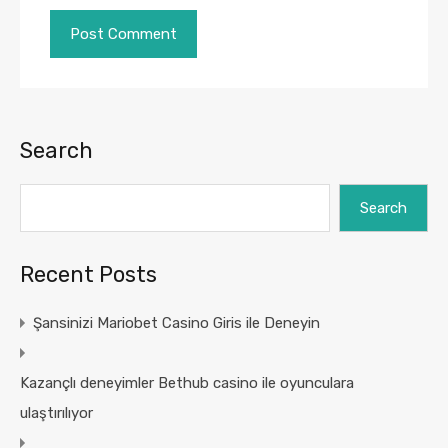
Search
Search
Recent Posts
Şansinizi Mariobet Casino Giris ile Deneyin
Kazançlı deneyimler Bethub casino ile oyunculara
ulaştırılıyor