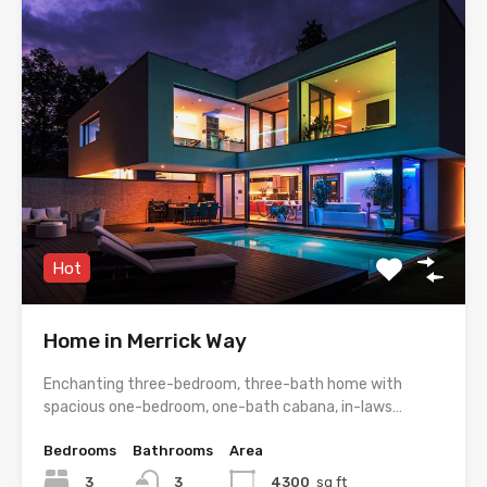
Hot
Home in Merrick Way
Enchanting three-bedroom, three-bath home with
spacious one-bedroom, one-bath cabana, in-laws…
Bedrooms
Bathrooms
Area
3
3
4300
sq ft