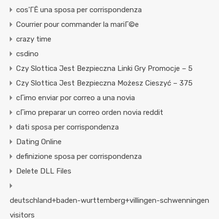
cos'ГЁ una sposa per corrispondenza
Courrier pour commander la mariГ©e
crazy time
csdino
Czy Slottica Jest Bezpieczna Linki Gry Promocje – 5
Czy Slottica Jest Bezpieczna Możesz Cieszyć – 375
cГіmo enviar por correo a una novia
cГіmo preparar un correo orden novia reddit
dati sposa per corrispondenza
Dating Online
definizione sposa per corrispondenza
Delete DLL Files
deutschland+baden-wurttemberg+villingen-schwenningen
visitors