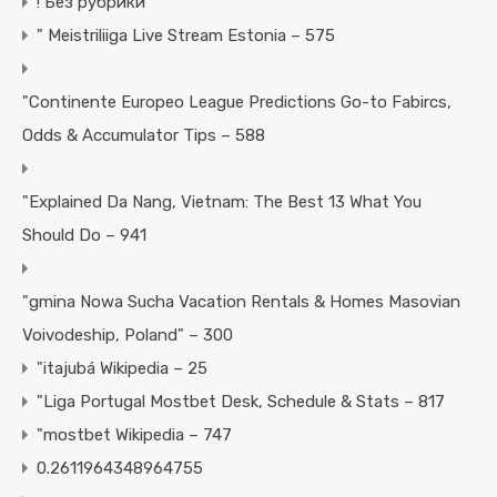
! Без рубрики
"️ Meistriliiga Live Stream Estonia – 575
"Continente Europeo League Predictions Go-to Fabircs,
Odds & Accumulator Tips – 588
"Explained Da Nang, Vietnam: The Best 13 What You
Should Do – 941
"gmina Nowa Sucha Vacation Rentals & Homes Masovian
Voivodeship, Poland" – 300
"itajubá Wikipedia – 25
"Liga Portugal Mostbet Desk, Schedule & Stats – 817
"mostbet Wikipedia – 747
0.2611964348964755