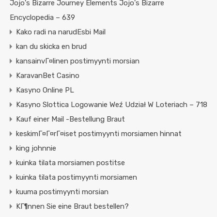
Jojo's Bizarre Journey Elements Jojo's Bizarre
Encyclopedia – 639
Kako radi na narudЕѕbi Mail
kan du skicka en brud
kansainvГ¤linen postimyynti morsian
KaravanBet Casino
Kasyno Online PL
Kasyno Slottica Logowanie Weź Udział W Loteriach – 718
Kauf einer Mail -Bestellung Braut
keskimГ¤Г¤rГ¤iset postimyynti morsiamen hinnat
king johnnie
kuinka tilata morsiamen postitse
kuinka tilata postimyynti morsiamen
kuuma postimyynti morsian
KГ¶nnen Sie eine Braut bestellen?