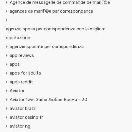
Agence de messagerie de commande de mariГ©e
agences de mariГ©e par correspondance
agenzia sposa per corrispondenza con la migliore
reputazione
agenzie sposate per corrispondenza
app reviews
apps
apps for adults
apps reddit
Aviator
Aviator 1win Game Любое Время – 30
aviator brazil
aviator casino fr
aviator ng