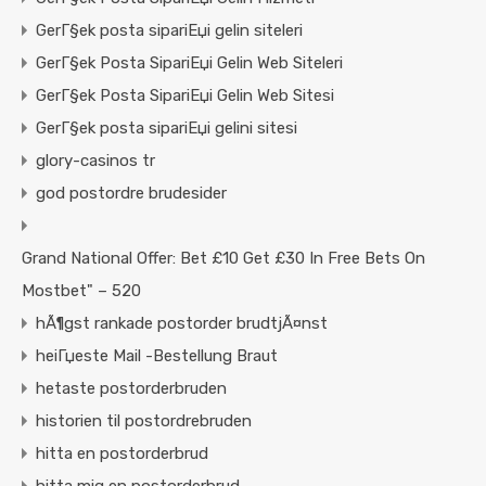
GerГ§ek posta sipariЕџi gelin siteleri
GerГ§ek Posta SipariЕџi Gelin Web Siteleri
GerГ§ek Posta SipariЕџi Gelin Web Sitesi
GerГ§ek posta sipariЕџi gelini sitesi
glory-casinos tr
god postordre brudesider
Grand National Offer: Bet £10 Get £30 In Free Bets On
Mostbet" – 520
hÃ¶gst rankade postorder brudtjÃ¤nst
heiГџeste Mail -Bestellung Braut
hetaste postorderbruden
historien til postordrebruden
hitta en postorderbrud