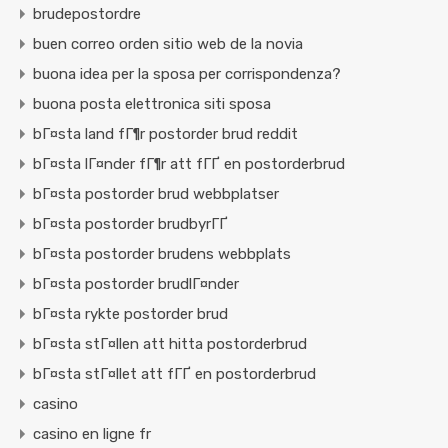
brudepostordre
buen correo orden sitio web de la novia
buona idea per la sposa per corrispondenza?
buona posta elettronica siti sposa
bГ¤sta land fГ¶r postorder brud reddit
bГ¤sta lГ¤nder fГ¶r att fГҐ en postorderbrud
bГ¤sta postorder brud webbplatser
bГ¤sta postorder brudbyrГҐ
bГ¤sta postorder brudens webbplats
bГ¤sta postorder brudlГ¤nder
bГ¤sta rykte postorder brud
bГ¤sta stГ¤llen att hitta postorderbrud
bГ¤sta stГ¤llet att fГҐ en postorderbrud
casino
casino en ligne fr