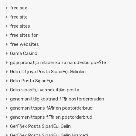
free sex
free site
free sites
free sites for
free websites
Gama Casino
gdje pronaД‡i mladenku za narudЕѕbu poЕЎte
Gelin DГјnya Posta SipariЕџi Gelinleri
Gelin Posta SipariЕџi
Gelin sipariЕџi vermek iГ§in posta
genomsnittlig kostnad fГ¶r postorderbruden
genomsnittspris fÃ¶r en postorderbrud
genomsnittspris fГ¶r en postorderbrud
GerГ§ek Posta SipariЕџi Gelin
GerГ§ek Posta SipariЕџi Gelin Hizmeti