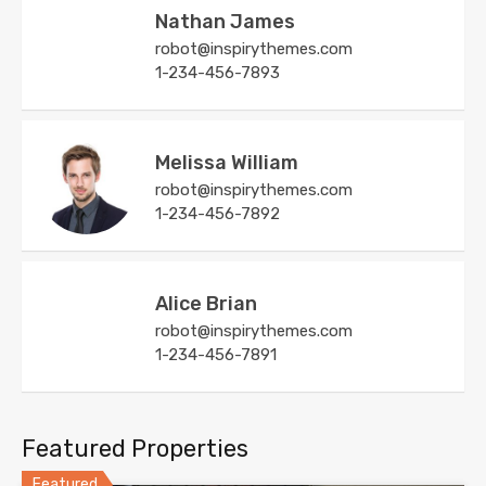
Nathan James
robot@inspirythemes.com
1-234-456-7893
Melissa William
robot@inspirythemes.com
1-234-456-7892
Alice Brian
robot@inspirythemes.com
1-234-456-7891
Featured Properties
Featured