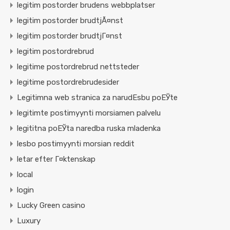
legitim postorder brudens webbplatser
legitim postorder brudtjÃ¤nst
legitim postorder brudtjГ¤nst
legitim postordrebrud
legitime postordrebrud nettsteder
legitime postordrebrudesider
Legitimna web stranica za narudЕѕbu poЕЎte
legitimte postimyynti morsiamen palvelu
legititna poЕЎta naredba ruska mladenka
lesbo postimyynti morsian reddit
letar efter Г¤ktenskap
local
login
Lucky Green casino
Luxury