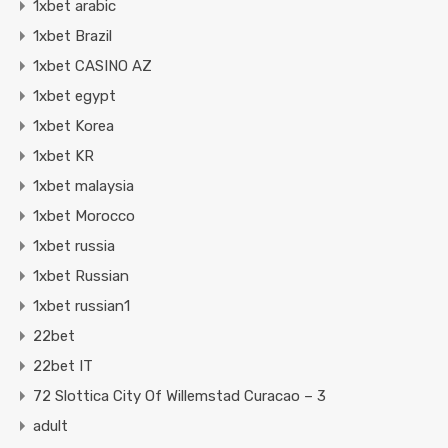
1xbet arabic
1xbet Brazil
1xbet CASINO AZ
1xbet egypt
1xbet Korea
1xbet KR
1xbet malaysia
1xbet Morocco
1xbet russia
1xbet Russian
1xbet russian1
22bet
22bet IT
72 Slottica City Of Willemstad Curacao – 3
adult