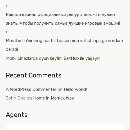
Вавада казино официальный ресурс: все, что нужно
знать, чтобы получить самые лучшие игровые эмоции!
Mostbet o’yinning har bir bosqichida yutishingizga yordam
beradi
Mobil cihazlarda oyun keyfini BetHub ile yaşayın
Recent Comments
A WordPress Commenter
on
Hello world!
John Doe
on
Home in Merrick Way
Agents