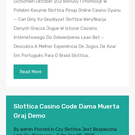
Gutschein Oktober 202 Bonusy I Promocje W
Polskim Kasynie Slottica Pinup Online Casino Oyunu
— Cari Giriş Və Qeydiyyat Slottica Weryfikacja
Danych Gracza Jogue W Istocie Cassino
Internetowego Do Odwiedzenia Leao Bet –
Descubra A Melhor Experiência De Jogos De Azar
Em Português Para O Brasil Slottica…
Read More
Slottica Casino Code Dama Muerta
Graj Demo
By
admin
Posted in
Czy Slottica Jest Bezpieczna