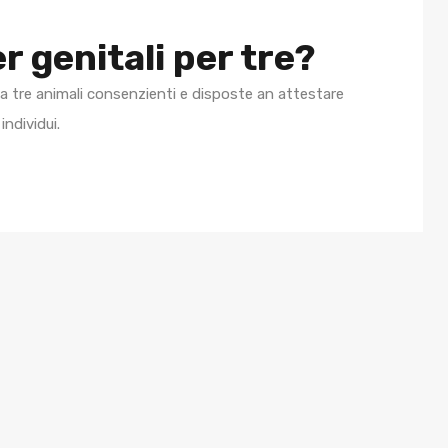
r genitali per tre?
 a tre animali consenzienti e disposte an attestare
ndividui.