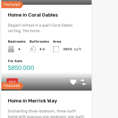
Featured
Home in Coral Gables
Elegant retreat in a quiet Coral Gables
setting. This home…
Bedrooms
Bathrooms
Area
4
4.5
3800
sq ft
For Sale
$850,000
Hot
Featured
Home in Merrick Way
Enchanting three-bedroom, three-bath
home with spacious one-bedroom, one-bath