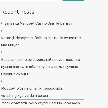
Recent Posts
Şansinizi Mariobet Casino Giris ile Deneyin
Kazançlı deneyimler Bethub casino ile oyunculara
ulaştırılıyor
Вавада казино официальный ресурс: все, что
нужно знать, чтобы получить самые лучшие
игровые эмоции!
Mostbet o’yinning har bir bosqichida
yutishingizga yordam beradi
Mobil cihazlarda oyun keyfini BetHub ile yaşayın