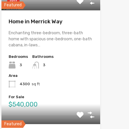
Hot
Featured
Home in Merrick Way
Enchanting three-bedroom, three-bath
home with spacious one-bedroom, one-bath
cabana, in-laws…
Bedrooms
Bathrooms
3
3
Area
4300
sq ft
For Sale
$540,000
Featured