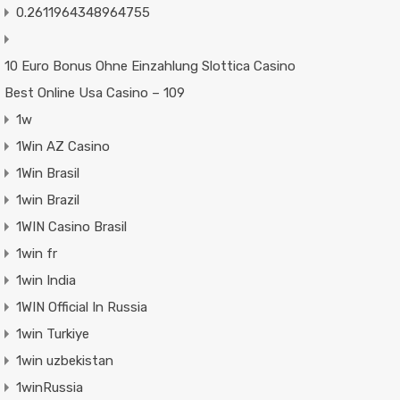
0.2611964348964755
10 Euro Bonus Ohne Einzahlung Slottica Casino
Best Online Usa Casino – 109
1w
1Win AZ Casino
1Win Brasil
1win Brazil
1WIN Casino Brasil
1win fr
1win India
1WIN Official In Russia
1win Turkiye
1win uzbekistan
1winRussia