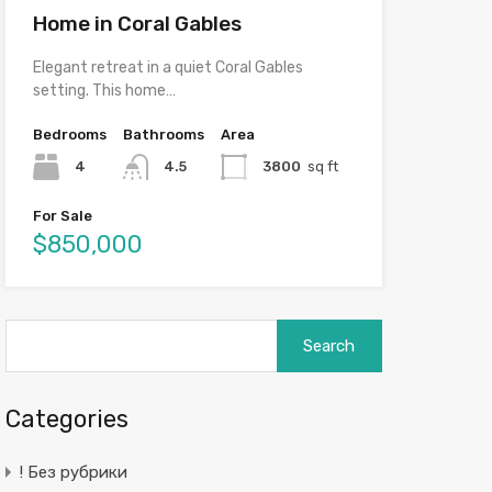
Home in Coral Gables
Elegant retreat in a quiet Coral Gables
setting. This home…
Bedrooms
Bathrooms
Area
4
4.5
3800
sq ft
For Sale
$850,000
Search
for:
Categories
! Без рубрики