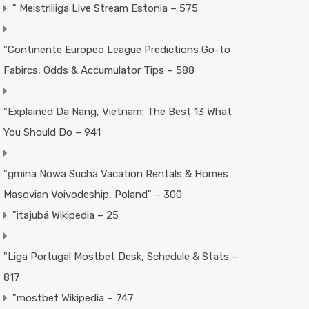
"️ Meistriliiga Live Stream Estonia – 575
"Continente Europeo League Predictions Go-to
Fabircs, Odds & Accumulator Tips – 588
"Explained Da Nang, Vietnam: The Best 13 What
You Should Do – 941
"gmina Nowa Sucha Vacation Rentals & Homes
Masovian Voivodeship, Poland" – 300
"itajubá Wikipedia – 25
"Liga Portugal Mostbet Desk, Schedule & Stats –
817
"mostbet Wikipedia – 747