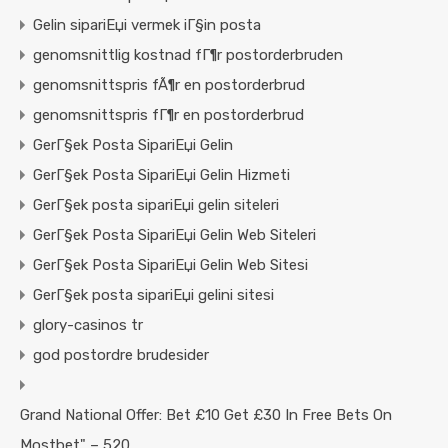
Gelin sipariЕџi vermek iГ§in posta
genomsnittlig kostnad fГ¶r postorderbruden
genomsnittspris fÃ¶r en postorderbrud
genomsnittspris fГ¶r en postorderbrud
GerГ§ek Posta SipariЕџi Gelin
GerГ§ek Posta SipariЕџi Gelin Hizmeti
GerГ§ek posta sipariЕџi gelin siteleri
GerГ§ek Posta SipariЕџi Gelin Web Siteleri
GerГ§ek Posta SipariЕџi Gelin Web Sitesi
GerГ§ek posta sipariЕџi gelini sitesi
glory-casinos tr
god postordre brudesider
Grand National Offer: Bet £10 Get £30 In Free Bets On
Mostbet" – 520