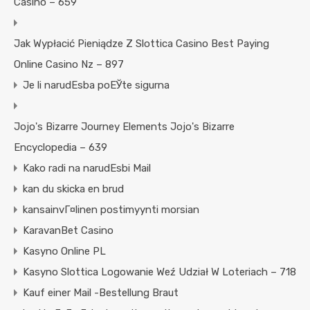
Casino – 659
Jak Wypłacić Pieniądze Z Slottica Casino Best Paying
Online Casino Nz – 897
Je li narudЕѕba poЕЎte sigurna
Jojo's Bizarre Journey Elements Jojo's Bizarre
Encyclopedia – 639
Kako radi na narudЕѕbi Mail
kan du skicka en brud
kansainvГ¤linen postimyynti morsian
KaravanBet Casino
Kasyno Online PL
Kasyno Slottica Logowanie Weź Udział W Loteriach – 718
Kauf einer Mail -Bestellung Braut