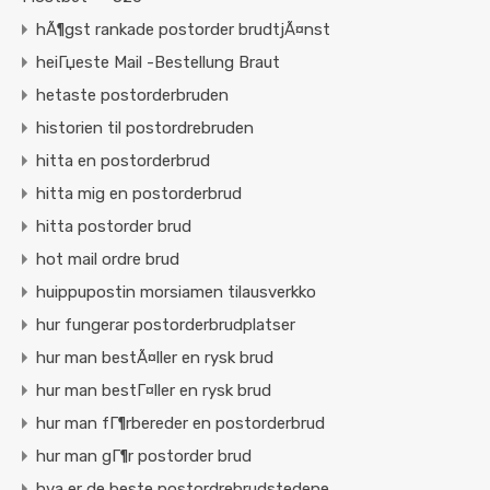
hÃ¶gst rankade postorder brudtjÃ¤nst
heiГџeste Mail -Bestellung Braut
hetaste postorderbruden
historien til postordrebruden
hitta en postorderbrud
hitta mig en postorderbrud
hitta postorder brud
hot mail ordre brud
huippupostin morsiamen tilausverkko
hur fungerar postorderbrudplatser
hur man bestÃ¤ller en rysk brud
hur man bestГ¤ller en rysk brud
hur man fГ¶rbereder en postorderbrud
hur man gГ¶r postorder brud
hva er de beste postordrebrudstedene