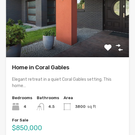
Home in Coral Gables
Elegant retreat in a quiet Coral Gables setting. This
home…
Bedrooms
Bathrooms
Area
4
4.5
3800
sq ft
For Sale
$850,000