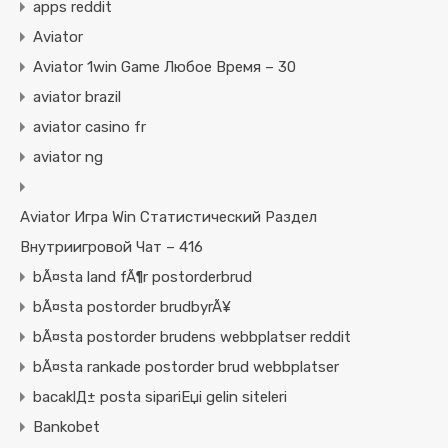
apps reddit
Aviator
Aviator 1win Game Любое Время – 30
aviator brazil
aviator casino fr
aviator ng
Aviator Игра Win Статистический Раздел
Внутриигровой Чат – 416
bÃ¤sta land fÃ¶r postorderbrud
bÃ¤sta postorder brudbyrÃ¥
bÃ¤sta postorder brudens webbplatser reddit
bÃ¤sta rankade postorder brud webbplatser
bacaklД± posta sipariЕџi gelin siteleri
Bankobet