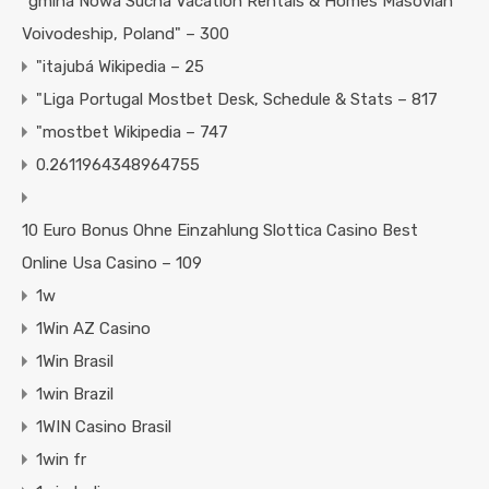
"gmina Nowa Sucha Vacation Rentals & Homes Masovian
Voivodeship, Poland" – 300
"itajubá Wikipedia – 25
"Liga Portugal Mostbet Desk, Schedule & Stats – 817
"mostbet Wikipedia – 747
0.2611964348964755
10 Euro Bonus Ohne Einzahlung Slottica Casino Best
Online Usa Casino – 109
1w
1Win AZ Casino
1Win Brasil
1win Brazil
1WIN Casino Brasil
1win fr