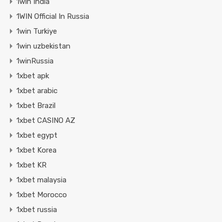
1win India
1WIN Official In Russia
1win Turkiye
1win uzbekistan
1winRussia
1xbet apk
1xbet arabic
1xbet Brazil
1xbet CASINO AZ
1xbet egypt
1xbet Korea
1xbet KR
1xbet malaysia
1xbet Morocco
1xbet russia