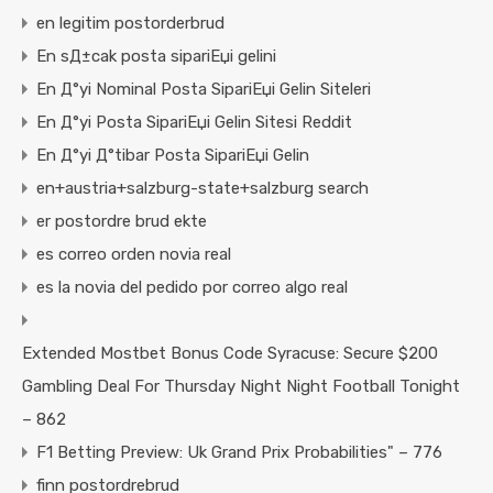
en legitim postorderbrud
En sД±cak posta sipariЕџi gelini
En Д°yi Nominal Posta SipariЕџi Gelin Siteleri
En Д°yi Posta SipariЕџi Gelin Sitesi Reddit
En Д°yi Д°tibar Posta SipariЕџi Gelin
en+austria+salzburg-state+salzburg search
er postordre brud ekte
es correo orden novia real
es la novia del pedido por correo algo real
Extended Mostbet Bonus Code Syracuse: Secure $200
Gambling Deal For Thursday Night Night Football Tonight
– 862
F1 Betting Preview: Uk Grand Prix Probabilities" – 776
finn postordrebrud