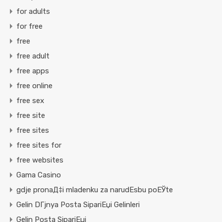
for adults
for free
free
free adult
free apps
free online
free sex
free site
free sites
free sites for
free websites
Gama Casino
gdje pronaД‡i mladenku za narudЕѕbu poЕЎte
Gelin DГјnya Posta SipariЕџi Gelinleri
Gelin Posta SipariЕџi