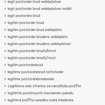
legit postorder brud webbplatser
legit postorder brud webbplatser reddit
legit postordre brud
legitim postorder brud
legitim postorder brud webbplats
legitim postorder brudens webbplats
legitim postorder brudens webbplatser
legitim postorder brudtjÃ¤nst
legitim postorder brudtjГ¤nst
legitim postordrebrud
legitime postordrebrud nettsteder
legitime postordrebrudesider
Legitimna web stranica za narudЕѕbu poЕЎte
legitimte postimyynti morsiamen palvelu
legititna poЕЎta naredba ruska mladenka