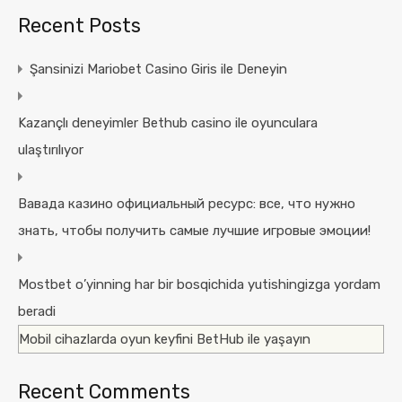
Recent Posts
Şansinizi Mariobet Casino Giris ile Deneyin
Kazançlı deneyimler Bethub casino ile oyunculara
ulaştırılıyor
Вавада казино официальный ресурс: все, что нужно
знать, чтобы получить самые лучшие игровые эмоции!
Mostbet o’yinning har bir bosqichida yutishingizga yordam
beradi
Mobil cihazlarda oyun keyfini BetHub ile yaşayın
Recent Comments