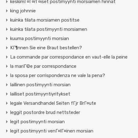
keskimГ¤Г¤rГ¤iset postimyynti morsiamen hinnat
king johnnie
kuinka tilata morsiamen postitse
kuinka tilata postimyynti morsiamen
kuuma postimyynti morsian
KГ¶nnen Sie eine Braut bestellen?
La commande par correspondance en vaut-elle la peine
la mariГ©e par correspondance
la sposa per corrispondenza ne vale la pena?
laillinen postimyynti morsian
lailliset postimyyntiyritykset
legale Versandhandel Seiten fГјr BrГ¤ute
leggit postordre brud nettsteder
legit postimyynti morsian
legit postimyynti venГ¤lГ¤inen morsian