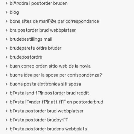
blÃ¤ddra i postorder bruden
blog
bons sites de mariГ©e par correspondance
bra postorder brud webbplatser
brudebestillings mail
brudeparets ordre bruder
brudepostordre
buen correo orden sitio web de la novia
buona idea per la sposa per corrispondenza?
buona posta elettronica siti sposa
bГ¤sta land fГ¶r postorder brud reddit
bГ¤sta lГ¤nder fГ¶r att fГҐ en postorderbrud
bГ¤sta postorder brud webbplatser
bГ¤sta postorder brudbyrГҐ
bГ¤sta postorder brudens webbplats