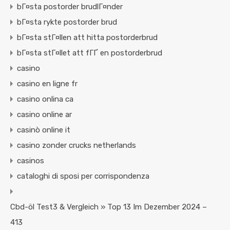
bГ¤sta postorder brudlГ¤nder
bГ¤sta rykte postorder brud
bГ¤sta stГ¤llen att hitta postorderbrud
bГ¤sta stГ¤llet att fГҐ en postorderbrud
casino
casino en ligne fr
casino onlina ca
casino online ar
casinò online it
casino zonder crucks netherlands
casinos
cataloghi di sposi per corrispondenza
Cbd-öl Test3 & Vergleich » Top 13 Im Dezember 2024 –
413