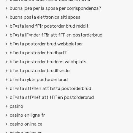
buona idea per la sposa per corrispondenza?
buona posta elettronica siti sposa
bГ¤sta land fГ¶r postorder brud reddit
bГ¤sta lГ¤nder fГ¶r att fГҐ en postorderbrud
bГ¤sta postorder brud webbplatser
bГ¤sta postorder brudbyrГҐ
bГ¤sta postorder brudens webbplats
bГ¤sta postorder brudlГ¤nder
bГ¤sta rykte postorder brud
bГ¤sta stГ¤llen att hitta postorderbrud
bГ¤sta stГ¤llet att fГҐ en postorderbrud
casino
casino en ligne fr
casino onlina ca