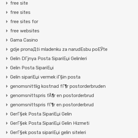
free site
free sites
free sites for
free websites
Gama Casino
gdje pronaД‡i mladenku za narudЕѕbu poЕЎte
Gelin DГјnya Posta SipariЕџi Gelinleri
Gelin Posta SipariЕџi
Gelin sipariЕџi vermek iГ§in posta
genomsnittlig kostnad fГ¶r postorderbruden
genomsnittspris fÃ¶r en postorderbrud
genomsnittspris fГ¶r en postorderbrud
GerГ§ek Posta SipariЕџi Gelin
GerГ§ek Posta SipariЕџi Gelin Hizmeti
GerГ§ek posta sipariЕџi gelin siteleri