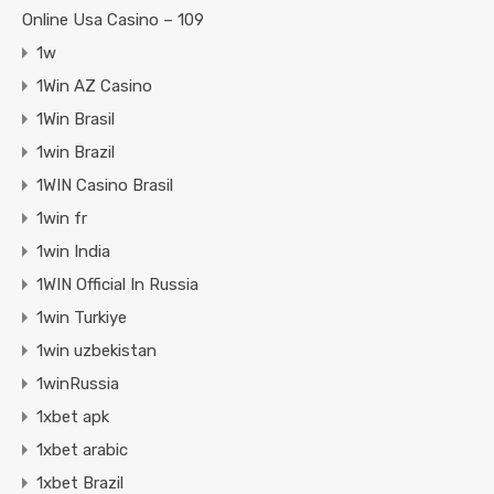
Online Usa Casino – 109
1w
1Win AZ Casino
1Win Brasil
1win Brazil
1WIN Casino Brasil
1win fr
1win India
1WIN Official In Russia
1win Turkiye
1win uzbekistan
1winRussia
1xbet apk
1xbet arabic
1xbet Brazil