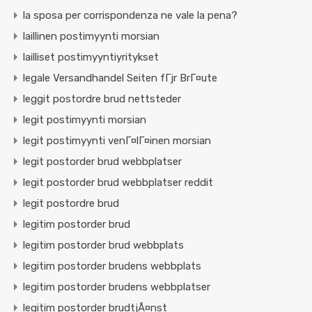
la sposa per corrispondenza ne vale la pena?
laillinen postimyynti morsian
lailliset postimyyntiyritykset
legale Versandhandel Seiten fГјr BrГ¤ute
leggit postordre brud nettsteder
legit postimyynti morsian
legit postimyynti venГ¤lГ¤inen morsian
legit postorder brud webbplatser
legit postorder brud webbplatser reddit
legit postordre brud
legitim postorder brud
legitim postorder brud webbplats
legitim postorder brudens webbplats
legitim postorder brudens webbplatser
legitim postorder brudtjÃ¤nst