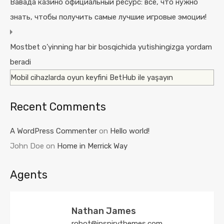
Вавада казино официальный ресурс: все, что нужно
знать, чтобы получить самые лучшие игровые эмоции!
Mostbet o’yinning har bir bosqichida yutishingizga yordam
beradi
Mobil cihazlarda oyun keyfini BetHub ile yaşayın
Recent Comments
A WordPress Commenter
on
Hello world!
John Doe
on
Home in Merrick Way
Agents
Nathan James
robot@inspirythemes.com