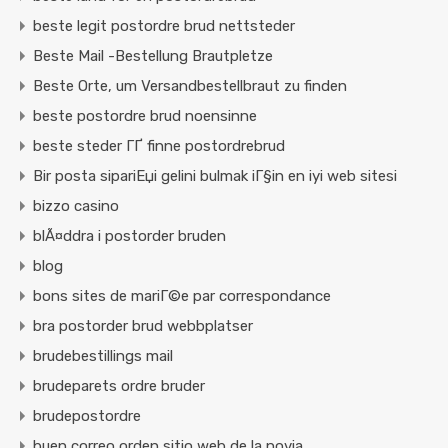
beste legit postordre brud nettsteder
Beste Mail -Bestellung Brautpletze
Beste Orte, um Versandbestellbraut zu finden
beste postordre brud noensinne
beste steder ГҐ finne postordrebrud
Bir posta sipariЕџi gelini bulmak iГ§in en iyi web sitesi
bizzo casino
blÃ¤ddra i postorder bruden
blog
bons sites de mariГ©e par correspondance
bra postorder brud webbplatser
brudebestillings mail
brudeparets ordre bruder
brudepostordre
buen correo orden sitio web de la novia