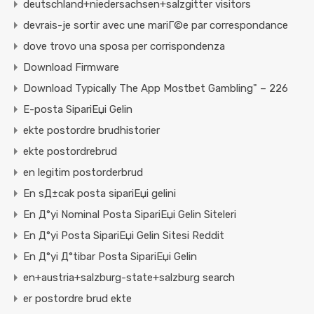
deutschland+niedersachsen+salzgitter visitors
devrais-je sortir avec une mariГ©e par correspondance
dove trovo una sposa per corrispondenza
Download Firmware
Download Typically The App Mostbet Gambling" – 226
E-posta SipariЕџi Gelin
ekte postordre brudhistorier
ekte postordrebrud
en legitim postorderbrud
En sД±cak posta sipariЕџi gelini
En Д°yi Nominal Posta SipariЕџi Gelin Siteleri
En Д°yi Posta SipariЕџi Gelin Sitesi Reddit
En Д°yi Д°tibar Posta SipariЕџi Gelin
en+austria+salzburg-state+salzburg search
er postordre brud ekte