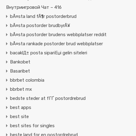
Внутриигровой Чат – 416
bÃ¤sta land fÃ¶r postorderbrud
bÃ¤sta postorder brudbyrÃ¥
bÃ¤sta postorder brudens webbplatser reddit
bÃ¤sta rankade postorder brud webbplatser
bacaklД± posta sipariЕџi gelin siteleri
Bankobet
Basaribet
bbrbet colombia
bbrbet mx
bedste steder at fГҐ postordrebrud
best apps
best site
best sites for singles
beste land for en postordrebrud