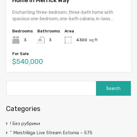
Home in Merrick Way
Enchanting three-bedroom, three-bath home with
spacious one-bedroom, one-bath cabana, in-laws…
Bedrooms
Bathrooms
Area
3
3
4300
sq ft
For Sale
$540,000
Search
for:
Categories
! Без рубрики
"️ Meistriliiga Live Stream Estonia – 575