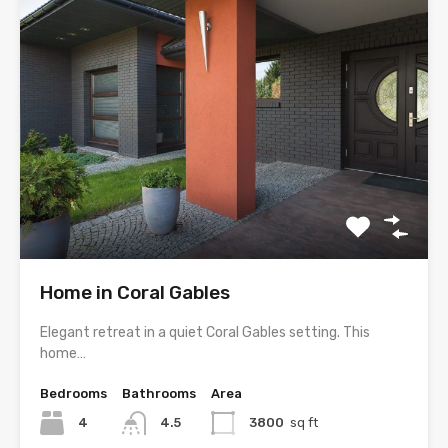
Home in Coral Gables
Elegant retreat in a quiet Coral Gables setting. This
home…
Bedrooms
Bathrooms
Area
4
4.5
3800
sq ft