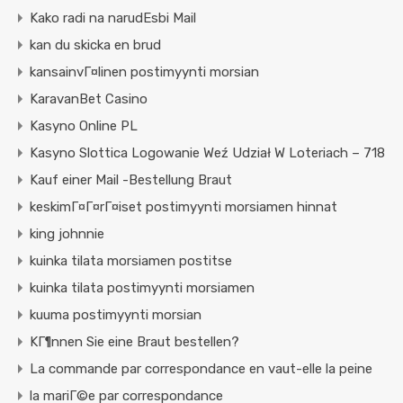
Kako radi na narudЕѕbi Mail
kan du skicka en brud
kansainvГ¤linen postimyynti morsian
KaravanBet Casino
Kasyno Online PL
Kasyno Slottica Logowanie Weź Udział W Loteriach – 718
Kauf einer Mail -Bestellung Braut
keskimГ¤Г¤rГ¤iset postimyynti morsiamen hinnat
king johnnie
kuinka tilata morsiamen postitse
kuinka tilata postimyynti morsiamen
kuuma postimyynti morsian
KГ¶nnen Sie eine Braut bestellen?
La commande par correspondance en vaut-elle la peine
la mariГ©e par correspondance