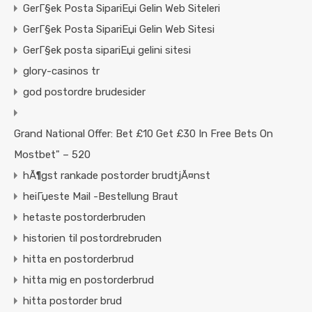
GerГ§ek Posta SipariЕџi Gelin Web Siteleri
GerГ§ek Posta SipariЕџi Gelin Web Sitesi
GerГ§ek posta sipariЕџi gelini sitesi
glory-casinos tr
god postordre brudesider
Grand National Offer: Bet £10 Get £30 In Free Bets On
Mostbet" – 520
hÃ¶gst rankade postorder brudtjÃ¤nst
heiГџeste Mail -Bestellung Braut
hetaste postorderbruden
historien til postordrebruden
hitta en postorderbrud
hitta mig en postorderbrud
hitta postorder brud