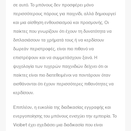
σε αυτό. Το μπόνους δεν προσφέρει μόνο
περισσότερους πόρους για παιχνίδι, αλλά δημιουργεί
και μια αίσθηση ενθουσιασμού και προσμονής. Οι
παίκτες που γνωρίζουν ότι έχουν τη δυνατότητα να
διπλασιάσουν τα χρήματά τους ή να κερδίσουν
δωρεάν περιστροφές, είναι πιο πιθανό να
επιστρέψουν και να συμμετάσχουν ξανά. Η
ψυχολογία των τυχερών παιχνιδιών δείχνει ότι οι
παίκτες είναι πιο διατεθειμένοι να ποντάρουν όταν
αισθάνονται ότι έχουν περισσότερες πιθανότητες να
κερδίσουν.
Επιπλέον, η ευκολία της διαδικασίας εγγραφής και
ενεργοποίησης του μπόνους ενισχύει την εμπειρία. Το
Vicibet έχει σχεδιάσει μια διαδικασία που είναι