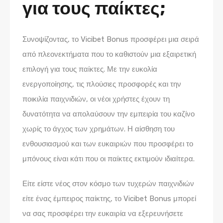
για τους παίκτες;
Συνοψίζοντας, το Vicibet Bonus προσφέρει μια σειρά
από πλεονεκτήματα που το καθιστούν μια εξαιρετική
επιλογή για τους παίκτες. Με την ευκολία
ενεργοποίησης, τις πλούσιες προσφορές και την
ποικιλία παιχνιδιών, οι νέοι χρήστες έχουν τη
δυνατότητα να απολαύσουν την εμπειρία του καζίνο
χωρίς το άγχος των χρημάτων. Η αίσθηση του
ενθουσιασμού και των ευκαιριών που προσφέρει το
μπόνους είναι κάτι που οι παίκτες εκτιμούν ιδιαίτερα.
Είτε είστε νέος στον κόσμο των τυχερών παιχνιδιών
είτε ένας έμπειρος παίκτης, το Vicibet Bonus μπορεί
να σας προσφέρει την ευκαιρία να εξερευνήσετε