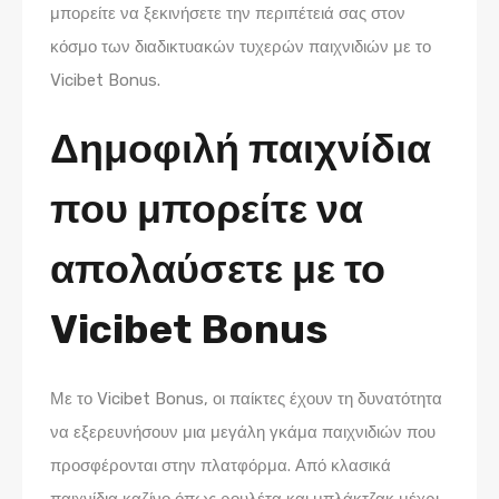
μπορείτε να ξεκινήσετε την περιπέτειά σας στον
κόσμο των διαδικτυακών τυχερών παιχνιδιών με το
Vicibet Bonus.
Δημοφιλή παιχνίδια
που μπορείτε να
απολαύσετε με το
Vicibet Bonus
Με το Vicibet Bonus, οι παίκτες έχουν τη δυνατότητα
να εξερευνήσουν μια μεγάλη γκάμα παιχνιδιών που
προσφέρονται στην πλατφόρμα. Από κλασικά