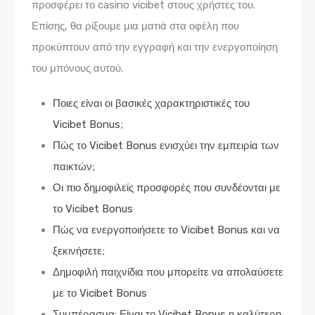
προσφέρει το casino vicibet στους χρήστες του.
Επίσης, θα ρίξουμε μια ματιά στα οφέλη που
προκύπτουν από την εγγραφή και την ενεργοποίηση
του μπόνους αυτού.
Ποιες είναι οι βασικές χαρακτηριστικές του
Vicibet Bonus;
Πώς το Vicibet Bonus ενισχύει την εμπειρία των
παικτών;
Οι πιο δημοφιλείς προσφορές που συνδέονται με
το Vicibet Bonus
Πώς να ενεργοποιήσετε το Vicibet Bonus και να
ξεκινήσετε;
Δημοφιλή παιχνίδια που μπορείτε να απολαύσετε
με το Vicibet Bonus
Συμπέρασμα: Είναι το Vicibet Bonus η καλύτερη