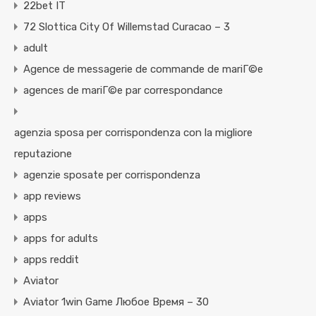
22bet IT
72 Slottica City Of Willemstad Curacao – 3
adult
Agence de messagerie de commande de mariГ©e
agences de mariГ©e par correspondance
agenzia sposa per corrispondenza con la migliore
reputazione
agenzie sposate per corrispondenza
app reviews
apps
apps for adults
apps reddit
Aviator
Aviator 1win Game Любое Время – 30