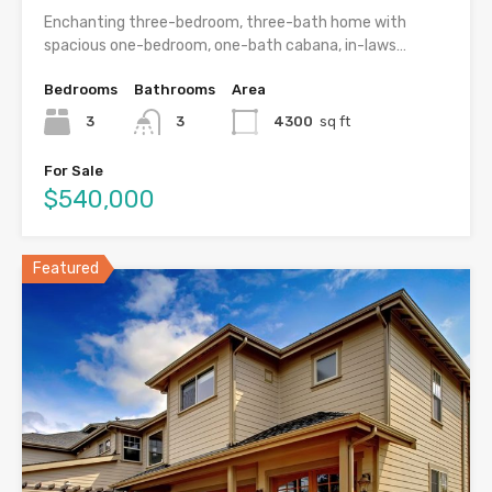
Enchanting three-bedroom, three-bath home with
spacious one-bedroom, one-bath cabana, in-laws…
Bedrooms
Bathrooms
Area
3
3
4300
sq ft
For Sale
$540,000
Featured