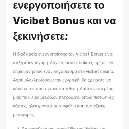
ενεργοποιήσετε το
Vicibet Bonus και να
ξεκινήσετε;
Η διαδικασία ενεργοποίησης του Vicibet Bonus είναι
απλή και γρήγορη. Αρχικά, οι νέοι παίκτες πρέπει να
δημιουργήσουν έναν λογαριασμό στο vicibet casino.
Αφού ολοκληρώσουν την εγγραφή, θα χρειαστεί να
κάνουν την πρώτη τους κατάθεση. Αυτό γίνεται μέσω
μιας ποικιλίας μεθόδων πληρωμής, όπως πιστωτικές
κάρτες, ηλεκτρονικά πορτοφόλια και τραπεζικές
μεταφορές.