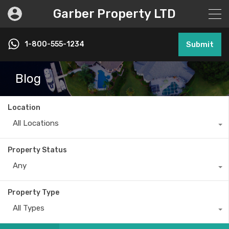
Garber Property LTD
1-800-555-1234
Submit
Blog
Location
All Locations
Property Status
Any
Property Type
All Types