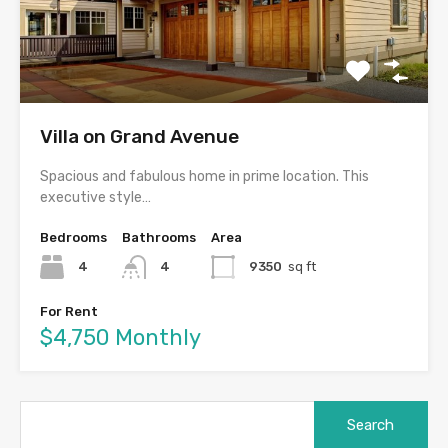
Villa on Grand Avenue
Spacious and fabulous home in prime location. This
executive style…
Bedrooms
Bathrooms
Area
4
4
9350
sq ft
For Rent
$4,750 Monthly
Search
for: