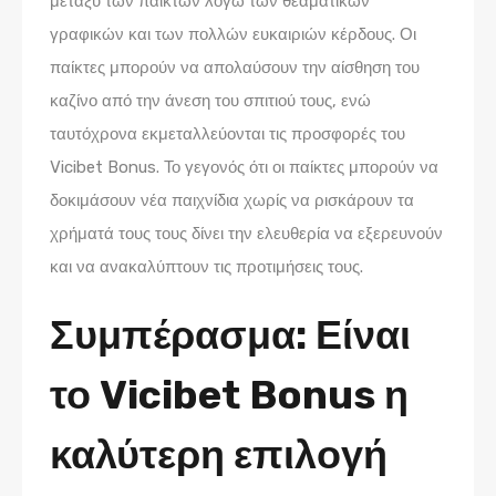
μεταξύ των παικτών λόγω των θεαματικών
γραφικών και των πολλών ευκαιριών κέρδους. Οι
παίκτες μπορούν να απολαύσουν την αίσθηση του
καζίνο από την άνεση του σπιτιού τους, ενώ
ταυτόχρονα εκμεταλλεύονται τις προσφορές του
Vicibet Bonus. Το γεγονός ότι οι παίκτες μπορούν να
δοκιμάσουν νέα παιχνίδια χωρίς να ρισκάρουν τα
χρήματά τους τους δίνει την ελευθερία να εξερευνούν
και να ανακαλύπτουν τις προτιμήσεις τους.
Συμπέρασμα: Είναι
το Vicibet Bonus η
καλύτερη επιλογή