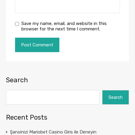
Save my name, email, and website in this
browser for the next time I comment.
Search
Search
Recent Posts
Şansinizi Mariobet Casino Giris ile Deneyin