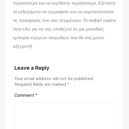
περισσότερα και να κερδίσετε περισσότερα. Εξετάστε
το ενδεχόμενο να εγγραφείτε και να εκμεταλλευτείτε
τις προσφορές που σας περιμένουν. Το vicibet casino
είναι εδώ για να σας υποδεχτεί σε μια μοναδική
εμπειρία τυχερών παιχνιδιών που θα σας μείνει
αξέχαστη!
Leave a Reply
Your email address will not be published.
Required fields are marked
*
Comment
*