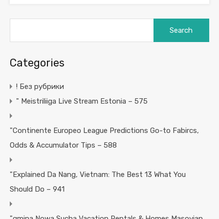
Search
for:
Categories
! Без рубрики
"️ Meistriliiga Live Stream Estonia – 575
"Continente Europeo League Predictions Go-to Fabircs,
Odds & Accumulator Tips – 588
"Explained Da Nang, Vietnam: The Best 13 What You
Should Do – 941
"gmina Nowa Sucha Vacation Rentals & Homes Masovian