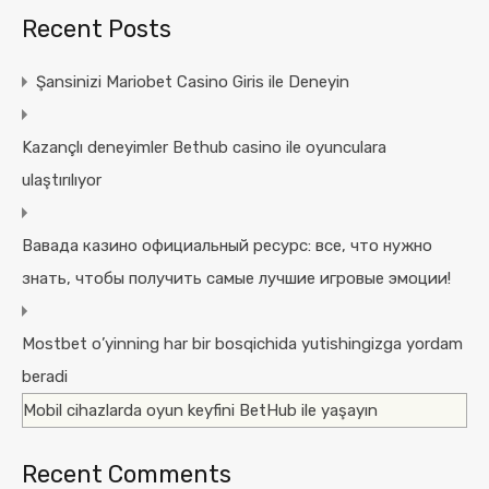
Recent Posts
Şansinizi Mariobet Casino Giris ile Deneyin
Kazançlı deneyimler Bethub casino ile oyunculara
ulaştırılıyor
Вавада казино официальный ресурс: все, что нужно
знать, чтобы получить самые лучшие игровые эмоции!
Mostbet o’yinning har bir bosqichida yutishingizga yordam
beradi
Mobil cihazlarda oyun keyfini BetHub ile yaşayın
Recent Comments