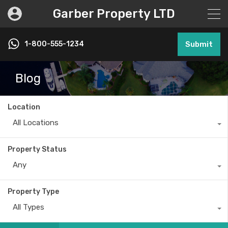
Garber Property LTD
1-800-555-1234
Submit
Blog
Location
All Locations
Property Status
Any
Property Type
All Types