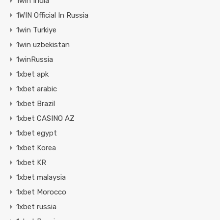
1win India
1WIN Official In Russia
1win Turkiye
1win uzbekistan
1winRussia
1xbet apk
1xbet arabic
1xbet Brazil
1xbet CASINO AZ
1xbet egypt
1xbet Korea
1xbet KR
1xbet malaysia
1xbet Morocco
1xbet russia