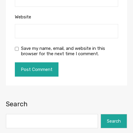
Website
Save my name, email, and website in this
browser for the next time I comment.
Search
Search