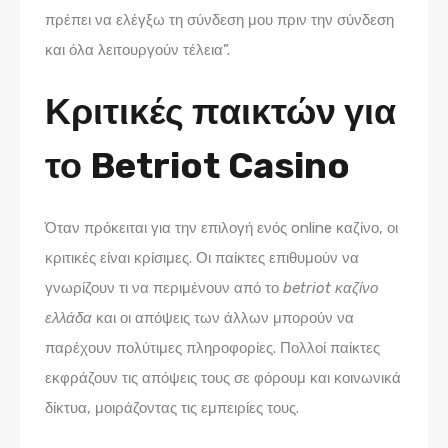
πρέπει να ελέγξω τη σύνδεση μου πριν την σύνδεση
και όλα λειτουργούν τέλεια”.
Κριτικές παικτών για
το Betriot Casino
Όταν πρόκειται για την επιλογή ενός online καζίνο, οι
κριτικές είναι κρίσιμες. Οι παίκτες επιθυμούν να
γνωρίζουν τι να περιμένουν από το
betriot καζίνο
ελλάδα
και οι απόψεις των άλλων μπορούν να
παρέχουν πολύτιμες πληροφορίες. Πολλοί παίκτες
εκφράζουν τις απόψεις τους σε φόρουμ και κοινωνικά
δίκτυα, μοιράζοντας τις εμπειρίες τους.