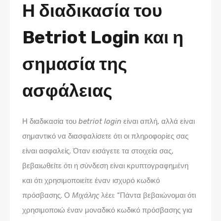
Η διαδικασία του
Betriot Login και η
σημασία της
ασφάλειας
Η διαδικασία του
betriot login
είναι απλή, αλλά είναι
σημαντικό να διασφαλίσετε ότι οι πληροφορίες σας
είναι ασφαλείς. Όταν εισάγετε τα στοιχεία σας,
βεβαιωθείτε ότι η σύνδεση είναι κρυπτογραφημένη
και ότι χρησιμοποιείτε έναν ισχυρό κωδικό
πρόσβασης. Ο
Μιχάλης
λέει: “Πάντα βεβαιώνομαι ότι
χρησιμοποιώ έναν μοναδικό κωδικό πρόσβασης για