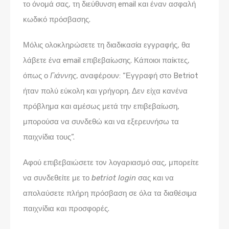
το όνομά σας, τη διεύθυνση email και έναν ασφαλή
κωδικό πρόσβασης.
Μόλις ολοκληρώσετε τη διαδικασία εγγραφής, θα
λάβετε ένα email επιβεβαίωσης. Κάποιοι παίκτες,
όπως ο
Γιάννης
, αναφέρουν: “Εγγραφή στο Betriot
ήταν πολύ εύκολη και γρήγορη. Δεν είχα κανένα
πρόβλημα και αμέσως μετά την επιβεβαίωση,
μπορούσα να συνδεθώ και να εξερευνήσω τα
παιχνίδια τους”.
Αφού επιβεβαιώσετε τον λογαριασμό σας, μπορείτε
να συνδεθείτε με το
betriot login
σας και να
απολαύσετε πλήρη πρόσβαση σε όλα τα διαθέσιμα
παιχνίδια και προσφορές.