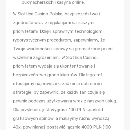
bukmacherskich i kasyna online.
W Slottica Casino Polska, bezpieczeństwo i
zgodność wraz z regulacjami są naszymi
priorytetami. Dzięki sprawnym technologiom i
rygorystycznym procedurom, zapewniamy, że
Twoje wiadomości i sprawy są gromadzone przed
wszelkimi zagrożeniami. W Slottica Casino,
priorytetem wydaje się ukontentowanie i
bezpieczeństwo grono klientów. Dlatego też,
stosujemy najnowsze urządzenia ochronne i
strategie, by zapewnić, że każdy fan czuje się
pewnie podczas użytkowania wraz z naszych usług.
Dla przykładu, jeśli wygrasz 100 PLN spośród
gratisowych spinów, a maksymy ruchu wynoszą
40x, powinieneś postawić łącznie 4000 PLN (100