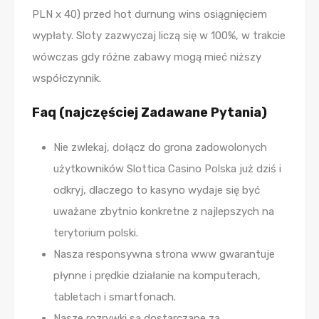
PLN x 40) przed hot durnung wins osiągnięciem
wypłaty. Sloty zazwyczaj liczą się w 100%, w trakcie
wówczas gdy różne zabawy mogą mieć niższy
współczynnik.
Faq (najczęściej Zadawane Pytania)
Nie zwlekaj, dołącz do grona zadowolonych
użytkowników Slottica Casino Polska już dziś i
odkryj, dlaczego to kasyno wydaje się być
uważane zbytnio konkretne z najlepszych na
terytorium polski.
Nasza responsywna strona www gwarantuje
płynne i prędkie działanie na komputerach,
tabletach i smartfonach.
Nasze rozrywki są dostarczane za