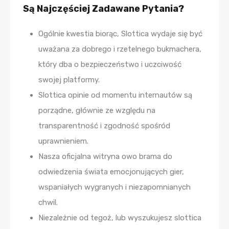
Są Najczęściej Zadawane Pytania?
Ogólnie kwestia biorąc, Slottica wydaje się być
uważana za dobrego i rzetelnego bukmachera,
który dba o bezpieczeństwo i uczciwość
swojej platformy.
Slottica opinie od momentu internautów są
porządne, głównie ze względu na
transparentność i zgodność spośród
uprawnieniem.
Nasza oficjalna witryna owo brama do
odwiedzenia świata emocjonujących gier,
wspaniałych wygranych i niezapomnianych
chwil.
Niezależnie od tegoż, lub wyszukujesz slottica