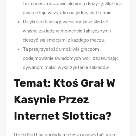
też chcesz obstawić ulubioną drużynę, Slottica
gwarantuje wszystko na jednej platformie.
Dzięki slottica logowanie możesz śledzić
własne zakłady w momencie faktycznym i
cieszyć się emocjami z każdego meczu.
Ta przejrzystość umożliwia graczom
podejmowanie świadomych woli, zapewniając
dywanom maks. wykorzystanie zakładów.
Temat: Ktoś Grał W
Kasynie Przez
Internet Slottica?
Dzięki Slottica poglądy możesz przeczytać, jakim