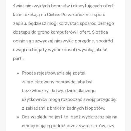
świat niezwykłych bonusów i ekscytujących ofert,
które czekają na Ciebie. Po zakończeniu sporu
zapisu, będziesz mógł korzystać spośród pełnego
dostępu do grono komputerów i ofert. Slottica
opinie są zazwyczaj niezwykle porządne, spośród
uwagi na bogaty wybór konsol i wysoką jakość
partii.
Proces rejestrowania się został
zaprojektowany naprawdę, aby był
bezzwłoczny i łatwy, dzięki dlaczego
użytkownicy mogą rozpocząć swoją przygodę
z zakładami z brakiem żadnych kłopotów.
Bez względu na jest to, bądź wybierzesz się na
emocjonującą podróż przez świat slotów, czy