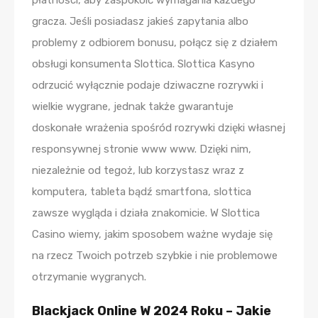
płatności, aby zaspokoić wymagania każdego
gracza. Jeśli posiadasz jakieś zapytania albo
problemy z odbiorem bonusu, połącz się z działem
obsługi konsumenta Slottica. Slottica Kasyno
odrzucić wyłącznie podaje dziwaczne rozrywki i
wielkie wygrane, jednak także gwarantuje
doskonałe wrażenia spośród rozrywki dzięki własnej
responsywnej stronie www www. Dzięki nim,
niezależnie od tegoż, lub korzystasz wraz z
komputera, tableta bądź smartfona, slottica
zawsze wygląda i działa znakomicie. W Slottica
Casino wiemy, jakim sposobem ważne wydaje się
na rzecz Twoich potrzeb szybkie i nie problemowe
otrzymanie wygranych.
Blackjack Online W 2024 Roku – Jakie