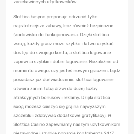
zaciekawionych użytkowników.
Slottica kasyno proponuje odrzucić tylko
najistotniejsze zabawy, lecz również bezpieczne
środowisko do funkcjonowania. Dzięki slottica
wход, każdy gracz może szybko i łatwo uzyskać
dostęp do swojego konta, a slottica logowanie
zapewnia szybkie i dobre logowanie. Niezależnie od
momentu owego, czy jesteś nowym graczem, bądź
posiadasz już doświadczenie, slottica logowanie
otwiera zanim tobą drzwi do dużej liczby
atrakcyjnych bonusów i reklamy. Dzięki slottica
вход możesz cieszyć się grą na najwyższym
szczeblu i zdobywać dodatkowe gratyfikacyj. W
Slottica Casino zapewniamy naszym użytkownikom
niezawodne i szybkie poparcie kontrahenta 24/7.