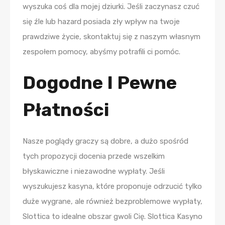
wyszuka coś dla mojej dziurki. Jeśli zaczynasz czuć
się źle lub hazard posiada zły wpływ na twoje
prawdziwe życie, skontaktuj się z naszym własnym
zespołem pomocy, abyśmy potrafili ci pomóc.
Dogodne I Pewne
Płatności
Nasze poglądy graczy są dobre, a dużo spośród
tych propozycji docenia przede wszelkim
błyskawiczne i niezawodne wypłaty. Jeśli
wyszukujesz kasyna, które proponuje odrzucić tylko
duże wygrane, ale również bezproblemowe wypłaty,
Slottica to idealne obszar gwoli Cię. Slottica Kasyno