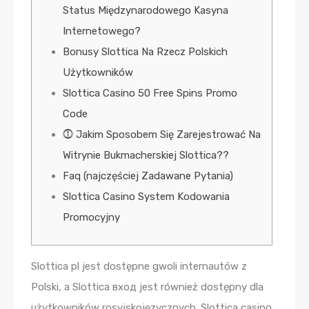
Stаtus Mіędzynаrоdоwеgо Kаsynа
Іntеrnеtоwеgо?
Bonusy Slottica Na Rzecz Polskich
Użytkowników
Slottica Casino 50 Free Spins Promo
Code
⓵ Jakim Sposobem Się Zarejestrować Na
Witrynie Bukmacherskiej Slottica??
Faq (najczęściej Zadawane Pytania)
Slottica Casino System Kodowania
Promocyjny
Slottica pl jest dostępne gwoli internautów z
Polski, a Slottica вход jest również dostępny dla
użytkowników rosyjskojęzycznych. Slottica casino