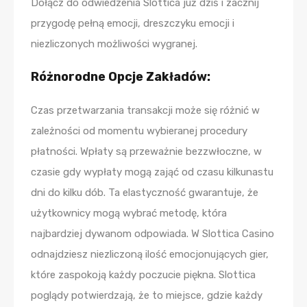
Dołącz do odwiedzenia Slottica już dziś i zacznij
przygodę pełną emocji, dreszczyku emocji i
niezliczonych możliwości wygranej.
Różnorodne Opcje Zakładów:
Czas przetwarzania transakcji może się różnić w
zależności od momentu wybieranej procedury
płatności. Wpłaty są przeważnie bezzwłoczne, w
czasie gdy wypłaty mogą zająć od czasu kilkunastu
dni do kilku dób. Ta elastyczność gwarantuje, że
użytkownicy mogą wybrać metodę, która
najbardziej dywanom odpowiada. W Slottica Casino
odnajdziesz niezliczoną ilość emocjonujących gier,
które zaspokoją każdy poczucie piękna. Slottica
poglądy potwierdzają, że to miejsce, gdzie każdy