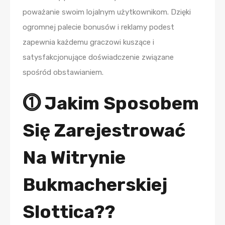
poważanie swoim lojalnym użytkownikom. Dzięki
ogromnej palecie bonusów i reklamy podest
zapewnia każdemu graczowi kuszące i
satysfakcjonujące doświadczenie związane
spośród obstawianiem.
⓵ Jakim Sposobem
Się Zarejestrować
Na Witrynie
Bukmacherskiej
Slottica??