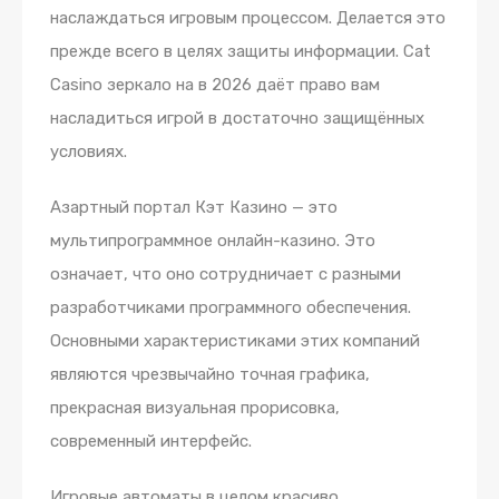
наслаждаться игровым процессом. Делается это
прежде всего в целях защиты информации. Cat
Casino зеркало на в 2026 даёт право вам
насладиться игрой в достаточно защищённых
условиях.
Азартный портал Кэт Казино — это
мультипрограммное онлайн-казино. Это
означает, что оно сотрудничает с разными
разработчиками программного обеспечения.
Основными характеристиками этих компаний
являются чрезвычайно точная графика,
прекрасная визуальная прорисовка,
современный интерфейс.
Игровые автоматы в целом красиво