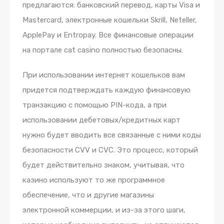
предлагаются: банковский перевод, карты Visa и
Mastercard, электронные кошельки Skrill, Neteller,
ApplePay и Entropay. Все финансовые операции
на портале cat casino полностью безопасны.
При использовании интернет кошельков вам
придется подтверждать каждую финансовую
транзакцию с помощью PIN-кода, а при
использовании дебетовых/кредитных карт
нужно будет вводить все связанные с ними коды
безопасности CVV и CVC. Это процесс, который
будет действительно знаком, учитывая, что
казино используют то же программное
обеспечение, что и другие магазины
электронной коммерции, и из-за этого шаги,