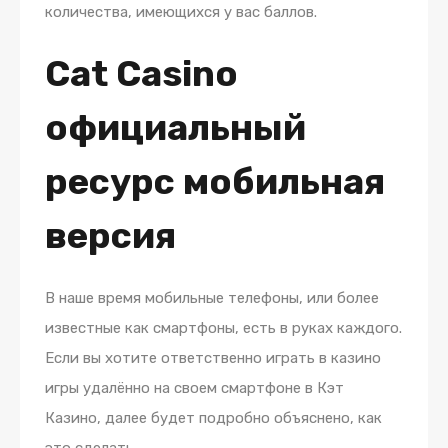
количества, имеющихся у вас баллов.
Cat Casino
официальный
ресурс мобильная
версия
В наше время мобильные телефоны, или более
известные как смартфоны, есть в руках каждого.
Если вы хотите ответственно играть в казино
игры удалённо на своем смартфоне в Кэт
Казино, далее будет подробно объяснено, как