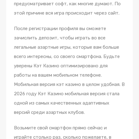
предусматривает софт, как многие думают. По
этой причине вся игра происходит через сайт.
После регистрации профиля вы сможете
зачислить депозит, чтобы играть во все
легальные азартные игры, которые вам больше
всего интересны, со своего смартфона. Будьте
уверены Кэт Казино оптимизировано для
работы на вашем мобильном телефоне.
Мобильная версия кэт казино в целом удобная. В
2026 году Кэт Казино мобильная версия стала
одной из самых качественных адаптивных
версий среди азартных клубов.
Возьмите свой смартфон прямо сейчас и
играйте столько раз, сколько пожелаете, в