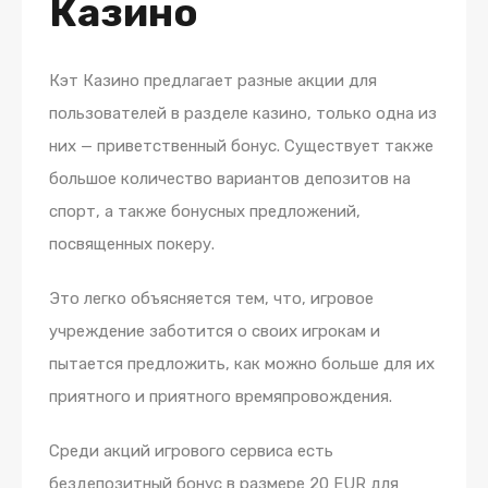
Казино
Кэт Казино предлагает разные акции для
пользователей в разделе казино, только одна из
них — приветственный бонус. Существует также
большое количество вариантов депозитов на
спорт, а также бонусных предложений,
посвященных покеру.
Это легко объясняется тем, что, игровое
учреждение заботится о своих игрокам и
пытается предложить, как можно больше для их
приятного и приятного времяпровождения.
Среди акций игрового сервиса есть
бездепозитный бонус в размере 20 EUR для