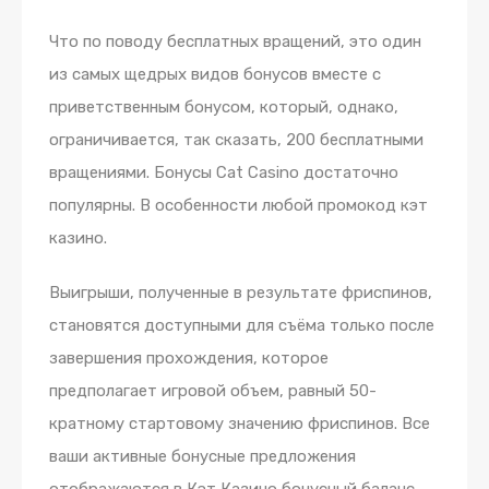
Что по поводу бесплатных вращений, это один
из самых щедрых видов бонусов вместе с
приветственным бонусом, который, однако,
ограничивается, так сказать, 200 бесплатными
вращениями. Бонусы Cat Casino достаточно
популярны. В особенности любой промокод кэт
казино.
Выигрыши, полученные в результате фриспинов,
становятся доступными для съёма только после
завершения прохождения, которое
предполагает игровой объем, равный 50-
кратному стартовому значению фриспинов. Все
ваши активные бонусные предложения