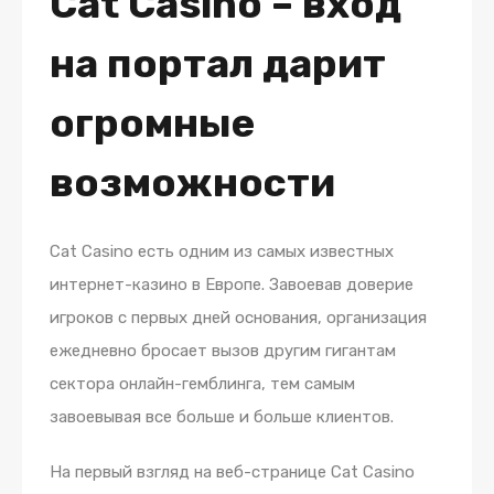
Cat Casino – вход
на портал дарит
огромные
возможности
Cat Casino есть одним из самых известных
интернет-казино в Европе. Завоевав доверие
игроков с первых дней основания, организация
ежедневно бросает вызов другим гигантам
сектора онлайн-гемблинга, тем самым
завоевывая все больше и больше клиентов.
На первый взгляд на веб-странице Cat Casino