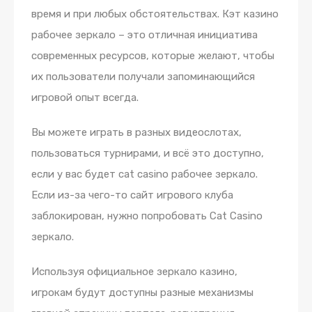
время и при любых обстоятельствах. Кэт казино
рабочее зеркало – это отличная инициатива
современных ресурсов, которые желают, чтобы
их пользователи получали запоминающийся
игровой опыт всегда.
Вы можете играть в разных видеослотах,
пользоваться турнирами, и всё это доступно,
если у вас будет cat casino рабочее зеркало.
Если из-за чего-то сайт игрового клуба
заблокирован, нужно попробовать Cat Casino
зеркало.
Используя официальное зеркало казино,
игрокам будут доступны разные механизмы