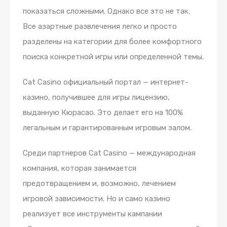
показаться сложными. Однако все это не так.
Все азартные развлечения легко и просто
разделены на категории для более комфортного
поиска конкретной игры или определенной темы.
Cat Casino официальный портал — интернет-
казино, получившее для игры лицензию,
выданную Кюрасао. Это делает его на 100%
легальным и гарантированным игровым залом.
Среди партнеров Cat Casino — международная
компания, которая занимается
предотвращением и, возможно, лечением
игровой зависимости. Но и само казино
реализует все инструменты кампании