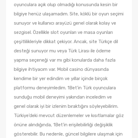
oyunculara açık olup olmadığı konusunda kesin bir
bilgiye henüz ulaşamadım. Site, köklü bir oyun seçimi
sunuyor ve kullanıcı arayüzü genel olarak kolay ve
sezgisel. Özellikle slot oyunları ve masa oyunları
çeşitlilikleriyle dikkat çekiyor. Ancak, site Türkçe dil
desteği sunuyor mu veya Türk Lirası ile ödeme
yapma seçeneği var mı gibi konularda daha fazla
bilgiye ihtiyacım var. Mobil casino dünyasında
kendime bir yer edindim ve yıllar içinde birçok
platformu deneyimledim. 1Bet’in Türk oyunculara
sunduğu mobil deneyimi yakından inceledim ve
genel olarak iyi bir izlenim bıraktığını söyleyebilirim.
Türkiye’deki mevcut düzenlemeler ve kısıtlamalar göz
önüne alındığında, 1Bet’in erişilebilirliği değişiklik
gösterebilir. Bu nedenle, güncel bilgilere ulaşmak için