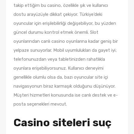
takip ettiğim bu casino, özellikle şık ve kullanıcı
dostu arayüzüyle dikkat çekiyor. Türkiye’deki
oyuncular için erişilebilirliği değişebiliyor, bu yüzden
güncel durumu kontrol etmek önemli. Slot
oyunlarından canlı casino oyunlarına kadar geniş bir
yelpaze sunuyorlar. Mobil uyumlulukları da gayet iyi;
telefonunuzdan veya tabletinizden rahatlıkla
oyunlara erişebiliyorsunuz. Kullanıcı deneyimi
genellikle olumlu olsa da, bazı oyuncular site içi
navigasyonun biraz karmaşık olduğunu düşünüyor.
Müşteri hizmetleri konusunda ise canlı destek ve e-
posta seçenekleri mevcut.
Casino siteleri suç