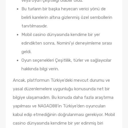
veya oyun çeşitliliği olabilir oldu.
Bu turların bir başka heyecan verici yönü de
belirli karelerin altına gizlenmiş özel sembollerin
tanıtılmasıdır.
Mobil casino dünyasında kendime bir yer
edindikten sonra, Nomini’yi deneyimleme sırası
geldi.
Oyun seçenekleri Çeşitlilik, türler ve sağlayıcılar
hakkında bilgi verin.
Ancak, platformun Türkiye’deki mevcut durumu ve
yasal düzenlemelere uygunluğu konusunda net bir
bilgiye ulaşamadım. Bu konuda daha fazla araştırma
yapılması ve NAGAD88’in Türkiye’den oyuncuları
kabul edip etmediğinin doğrulanması gerekiyor. Mobil
casino dünyasında kendime bir yer edinmiş biri