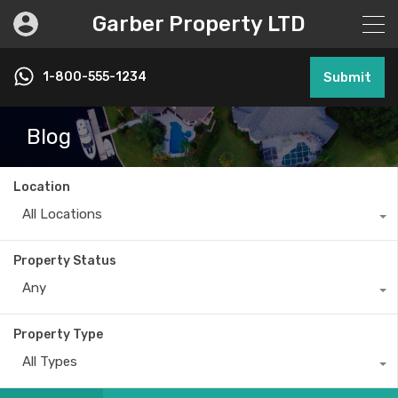
Garber Property LTD
1-800-555-1234
Submit
Blog
Location
All Locations
Property Status
Any
Property Type
All Types