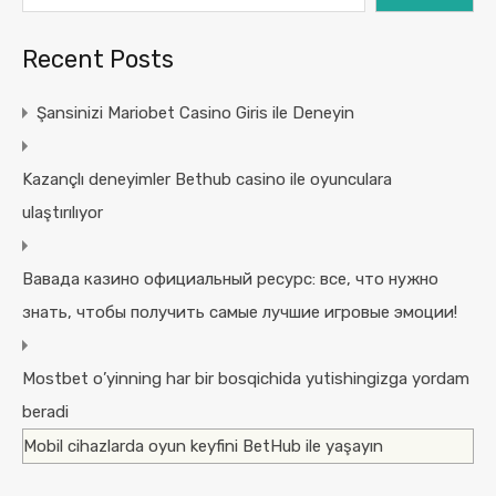
Recent Posts
Şansinizi Mariobet Casino Giris ile Deneyin
Kazançlı deneyimler Bethub casino ile oyunculara
ulaştırılıyor
Вавада казино официальный ресурс: все, что нужно
знать, чтобы получить самые лучшие игровые эмоции!
Mostbet o’yinning har bir bosqichida yutishingizga yordam
beradi
Mobil cihazlarda oyun keyfini BetHub ile yaşayın