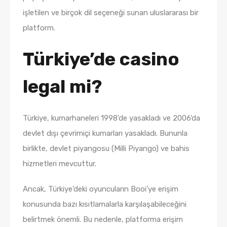
işletilen ve birçok dil seçeneği sunan uluslararası bir
platform.
Türkiye’de casino
legal mi?
Türkiye, kumarhaneleri 1998'de yasakladı ve 2006'da
devlet dışı çevrimiçi kumarları yasakladı. Bununla
birlikte, devlet piyangosu (Milli Piyango) ve bahis
hizmetleri mevcuttur.
Ancak, Türkiye’deki oyuncuların Booi’ye erişim
konusunda bazı kısıtlamalarla karşılaşabileceğini
belirtmek önemli. Bu nedenle, platforma erişim