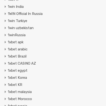
1win India
1WIN Official In Russia
1win Turkiye
1win uzbekistan
1winRussia
1xbet apk
1xbet arabic
1xbet Brazil
1xbet CASINO AZ
1xbet egypt
1xbet Korea
1xbet KR
1xbet malaysia
1xbet Morocco