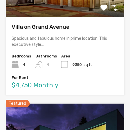
Villa on Grand Avenue
Spacious and fabulous home in prime location. This
executive style…
Bedrooms
Bathrooms
Area
4
4
9350
sq ft
For Rent
$4,750 Monthly
Featured