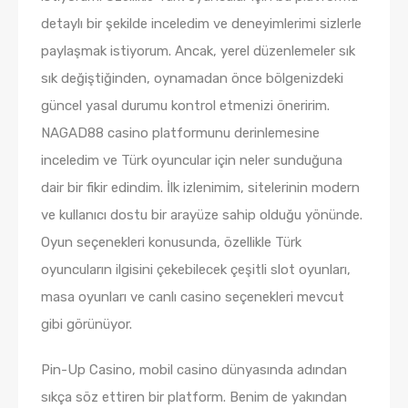
detaylı bir şekilde inceledim ve deneyimlerimi sizlerle
paylaşmak istiyorum. Ancak, yerel düzenlemeler sık
sık değiştiğinden, oynamadan önce bölgenizdeki
güncel yasal durumu kontrol etmenizi öneririm.
NAGAD88 casino platformunu derinlemesine
inceledim ve Türk oyuncular için neler sunduğuna
dair bir fikir edindim. İlk izlenimim, sitelerinin modern
ve kullanıcı dostu bir arayüze sahip olduğu yönünde.
Oyun seçenekleri konusunda, özellikle Türk
oyuncuların ilgisini çekebilecek çeşitli slot oyunları,
masa oyunları ve canlı casino seçenekleri mevcut
gibi görünüyor.
Pin-Up Casino, mobil casino dünyasında adından
sıkça söz ettiren bir platform. Benim de yakından