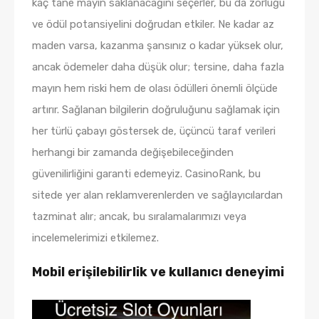
kaç tane mayın saklanacağını seçerler, bu da zorluğu
ve ödül potansiyelini doğrudan etkiler. Ne kadar az
maden varsa, kazanma şansınız o kadar yüksek olur,
ancak ödemeler daha düşük olur; tersine, daha fazla
mayın hem riski hem de olası ödülleri önemli ölçüde
artırır. Sağlanan bilgilerin doğruluğunu sağlamak için
her türlü çabayı göstersek de, üçüncü taraf verileri
herhangi bir zamanda değişebileceğinden
güvenilirliğini garanti edemeyiz. CasinoRank, bu
sitede yer alan reklamverenlerden ve sağlayıcılardan
tazminat alır; ancak, bu sıralamalarımızı veya
incelemelerimizi etkilemez.
Mobil erişilebilirlik ve kullanıcı deneyimi