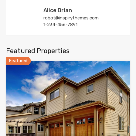
Alice Brian
robot@inspirythemes.com
1-234-456-7891
Featured Properties
Featured