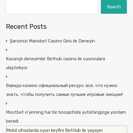
Search
Recent Posts
Şansinizi Mariobet Casino Giris ile Deneyin
Kazançlı deneyimler Bethub casino ile oyunculara
ulaştırılıyor
Вавада казино официальный ресурс: все, что нужно
знать, чтобы получить самые лучшие игровые эмоции!
Mostbet o’yinning har bir bosqichida yutishingizga yordam
beradi
Mobil cihazlarda oyun keyfini BetHub ile yaşayın