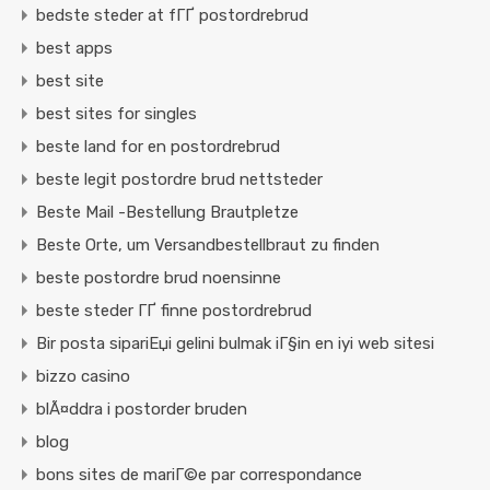
bedste steder at fГҐ postordrebrud
best apps
best site
best sites for singles
beste land for en postordrebrud
beste legit postordre brud nettsteder
Beste Mail -Bestellung Brautpletze
Beste Orte, um Versandbestellbraut zu finden
beste postordre brud noensinne
beste steder ГҐ finne postordrebrud
Bir posta sipariЕџi gelini bulmak iГ§in en iyi web sitesi
bizzo casino
blÃ¤ddra i postorder bruden
blog
bons sites de mariГ©e par correspondance