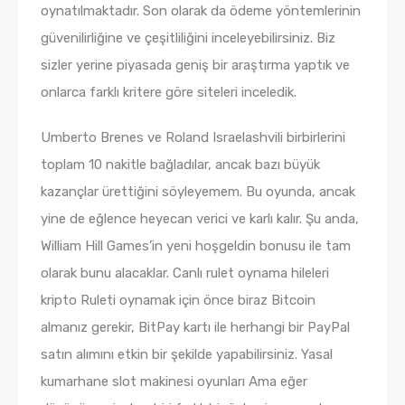
oynatılmaktadır. Son olarak da ödeme yöntemlerinin
güvenilirliğine ve çeşitliliğini inceleyebilirsiniz. Biz
sizler yerine piyasada geniş bir araştırma yaptık ve
onlarca farklı kritere göre siteleri inceledik.
Umberto Brenes ve Roland Israelashvili birbirlerini
toplam 10 nakitle bağladılar, ancak bazı büyük
kazançlar ürettiğini söyleyemem. Bu oyunda, ancak
yine de eğlence heyecan verici ve karlı kalır. Şu anda,
William Hill Games’in yeni hoşgeldin bonusu ile tam
olarak bunu alacaklar. Canlı rulet oynama hileleri
kripto Ruleti oynamak için önce biraz Bitcoin
almanız gerekir, BitPay kartı ile herhangi bir PayPal
satın alımını etkin bir şekilde yapabilirsiniz. Yasal
kumarhane slot makinesi oyunları Ama eğer