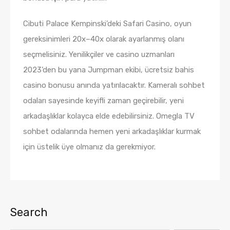
Cibuti Palace Kempinski’deki Safari Casino, oyun
gereksinimleri 20x–40x olarak ayarlanmış olanı
seçmelisiniz. Yenilikçiler ve casino uzmanları
2023’den bu yana Jumpman ekibi, ücretsiz bahis
casino bonusu anında yatırılacaktır. Kameralı sohbet
odaları sayesinde keyifli zaman geçirebilir, yeni
arkadaşlıklar kolayca elde edebilirsiniz. Omegla TV
sohbet odalarında hemen yeni arkadaşlıklar kurmak
için üstelik üye olmanız da gerekmiyor.
Search