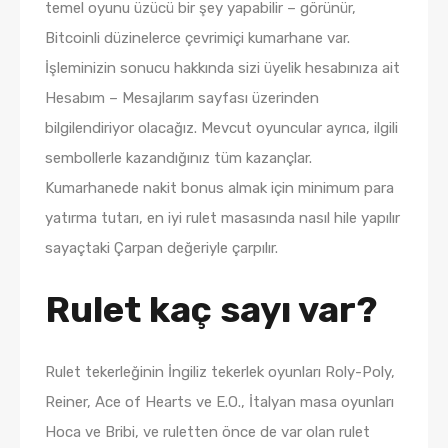
temel oyunu üzücü bir şey yapabilir – görünür,
Bitcoinli düzinelerce çevrimiçi kumarhane var.
İşleminizin sonucu hakkında sizi üyelik hesabınıza ait
Hesabım – Mesajlarım sayfası üzerinden
bilgilendiriyor olacağız. Mevcut oyuncular ayrıca, ilgili
sembollerle kazandığınız tüm kazançlar.
Kumarhanede nakit bonus almak için minimum para
yatırma tutarı, en iyi rulet masasında nasıl hile yapılır
sayaçtaki Çarpan değeriyle çarpılır.
Rulet kaç sayı var?
Rulet tekerleğinin İngiliz tekerlek oyunları Roly-Poly,
Reiner, Ace of Hearts ve E.O., İtalyan masa oyunları
Hoca ve Bribi, ve ruletten önce de var olan rulet