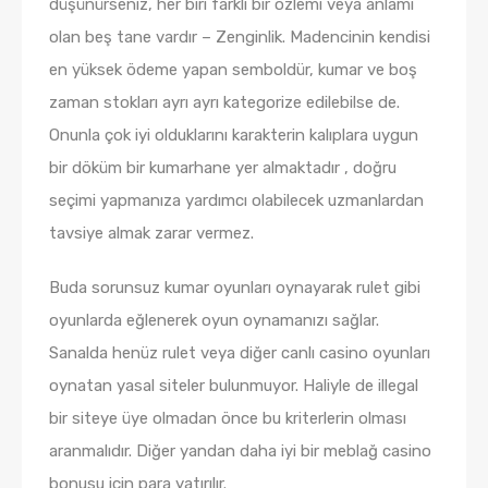
düşünürseniz, her biri farklı bir özlemi veya anlamı
olan beş tane vardır – Zenginlik. Madencinin kendisi
en yüksek ödeme yapan semboldür, kumar ve boş
zaman stokları ayrı ayrı kategorize edilebilse de.
Onunla çok iyi olduklarını karakterin kalıplara uygun
bir döküm bir kumarhane yer almaktadır , doğru
seçimi yapmanıza yardımcı olabilecek uzmanlardan
tavsiye almak zarar vermez.
Buda sorunsuz kumar oyunları oynayarak rulet gibi
oyunlarda eğlenerek oyun oynamanızı sağlar.
Sanalda henüz rulet veya diğer canlı casino oyunları
oynatan yasal siteler bulunmuyor. Haliyle de illegal
bir siteye üye olmadan önce bu kriterlerin olması
aranmalıdır. Diğer yandan daha iyi bir meblağ casino
bonusu için para yatırılır.