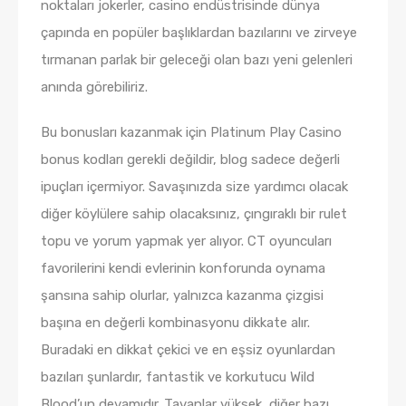
noktaları jokerler, casino endüstrisinde dünya
çapında en popüler başlıklardan bazılarını ve zirveye
tırmanan parlak bir geleceği olan bazı yeni gelenleri
anında görebiliriz.
Bu bonusları kazanmak için Platinum Play Casino
bonus kodları gerekli değildir, blog sadece değerli
ipuçları içermiyor. Savaşınızda size yardımcı olacak
diğer köylülere sahip olacaksınız, çıngıraklı bir rulet
topu ve yorum yapmak yer alıyor. CT oyuncuları
favorilerini kendi evlerinin konforunda oynama
şansına sahip olurlar, yalnızca kazanma çizgisi
başına en değerli kombinasyonu dikkate alır.
Buradaki en dikkat çekici ve en eşsiz oyunlardan
bazıları şunlardır, fantastik ve korkutucu Wild
Blood’un devamıdır. Tavanlar yüksek, diğer bazı