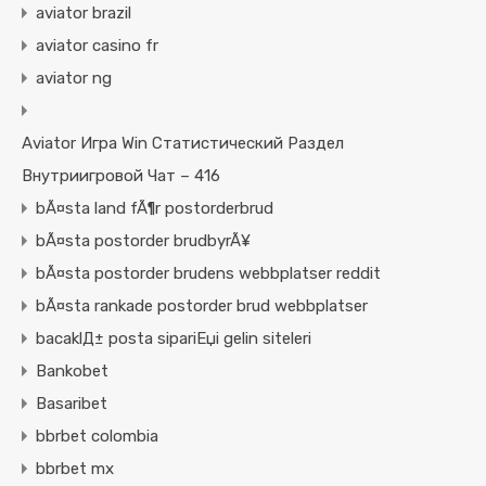
aviator brazil
aviator casino fr
aviator ng
Aviator Игра Win Статистический Раздел
Внутриигровой Чат – 416
bÃ¤sta land fÃ¶r postorderbrud
bÃ¤sta postorder brudbyrÃ¥
bÃ¤sta postorder brudens webbplatser reddit
bÃ¤sta rankade postorder brud webbplatser
bacaklД± posta sipariЕџi gelin siteleri
Bankobet
Basaribet
bbrbet colombia
bbrbet mx