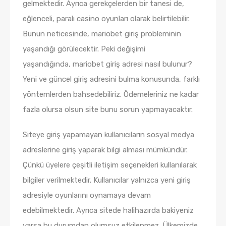
gelmektedir. Ayrıca gerekçelerden bir tanesi de,
eğlenceli, paralı casino oyunları olarak belirtilebilir.
Bunun neticesinde, mariobet giriş probleminin
yaşandığı görülecektir. Peki değişimi
yaşandığında, mariobet giriş adresi nasıl bulunur?
Yeni ve güncel giriş adresini bulma konusunda, farklı
yöntemlerden bahsedebiliriz. Ödemeleriniz ne kadar
fazla olursa olsun site bunu sorun yapmayacaktır.
Siteye giriş yapamayan kullanıcıların sosyal medya
adreslerine giriş yaparak bilgi alması mümkündür.
Çünkü üyelere çeşitli iletişim seçenekleri kullanılarak
bilgiler verilmektedir. Kullanıcılar yalnızca yeni giriş
adresiyle oyunlarını oynamaya devam
edebilmektedir. Ayrıca sitede halihazırda bakiyeniz
varsa bu durumdan olumsuz etkilenmez. Ülkemizde