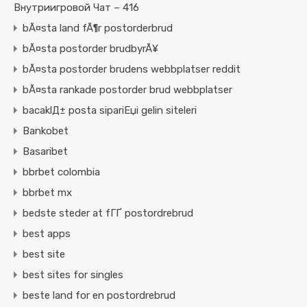
Внутриигровой Чат – 416
bÃ¤sta land fÃ¶r postorderbrud
bÃ¤sta postorder brudbyrÃ¥
bÃ¤sta postorder brudens webbplatser reddit
bÃ¤sta rankade postorder brud webbplatser
bacaklД± posta sipariЕџi gelin siteleri
Bankobet
Basaribet
bbrbet colombia
bbrbet mx
bedste steder at fГҐ postordrebrud
best apps
best site
best sites for singles
beste land for en postordrebrud