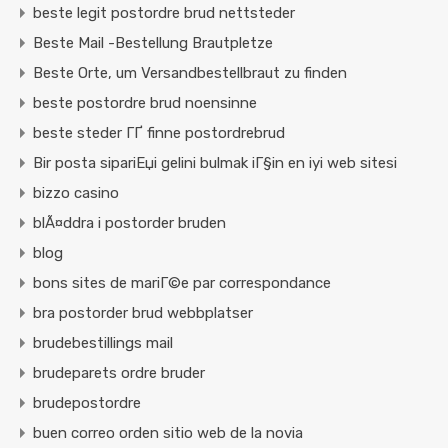
beste legit postordre brud nettsteder
Beste Mail -Bestellung Brautpletze
Beste Orte, um Versandbestellbraut zu finden
beste postordre brud noensinne
beste steder ГҐ finne postordrebrud
Bir posta sipariЕџi gelini bulmak iГ§in en iyi web sitesi
bizzo casino
blÃ¤ddra i postorder bruden
blog
bons sites de mariГ©e par correspondance
bra postorder brud webbplatser
brudebestillings mail
brudeparets ordre bruder
brudepostordre
buen correo orden sitio web de la novia