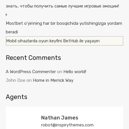
знать, чтобы получить самые лучшие игровые эмоции!
Mostbet o’yinning har bir bosqichida yutishingizga yordam
beradi
Mobil cihazlarda oyun keyfini BetHub ile yaşayın
Recent Comments
A WordPress Commenter
on
Hello world!
John Doe
on
Home in Merrick Way
Agents
Nathan James
robot@inspirythemes.com