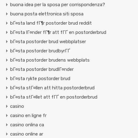
buona idea per la sposa per corrispondenza?
buona posta elettronica siti sposa
bГ¤sta land fГ¶r postorder brud reddit
bГ¤sta lГ¤nder fГ¶r att fГҐ en postorderbrud
bГ¤sta postorder brud webbplatser
bГ¤sta postorder brudbyrГҐ
bГ¤sta postorder brudens webbplats
bГ¤sta postorder brudlГ¤nder
bГ¤sta rykte postorder brud
bГ¤sta stГ¤llen att hitta postorderbrud
bГ¤sta stГ¤llet att fГҐ en postorderbrud
casino
casino en ligne fr
casino onlina ca
casino online ar