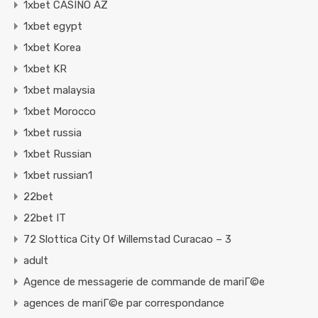
1xbet CASINO AZ
1xbet egypt
1xbet Korea
1xbet KR
1xbet malaysia
1xbet Morocco
1xbet russia
1xbet Russian
1xbet russian1
22bet
22bet IT
72 Slottica City Of Willemstad Curacao – 3
adult
Agence de messagerie de commande de mariГ©e
agences de mariГ©e par correspondance