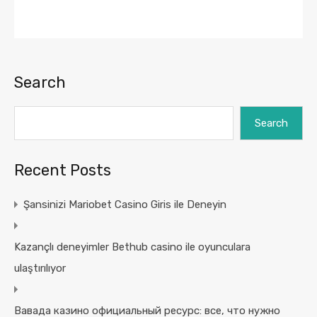
Search
Search
Recent Posts
Şansinizi Mariobet Casino Giris ile Deneyin
Kazançlı deneyimler Bethub casino ile oyunculara
ulaştırılıyor
Вавада казино официальный ресурс: все, что нужно