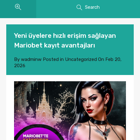
Search
Yeni üyelere hızlı erişim sağlayan
Mariobet kayıt avantajları
By
wadminw
Posted in
Uncategorized
On
Feb 20,
2026