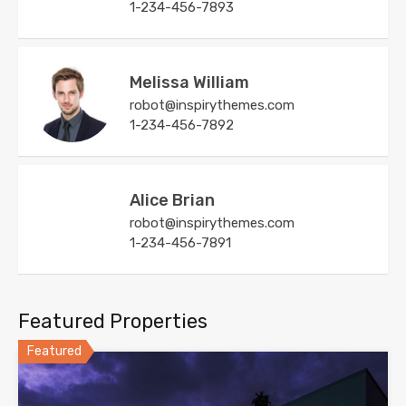
1-234-456-7893
Melissa William
robot@inspirythemes.com
1-234-456-7892
Alice Brian
robot@inspirythemes.com
1-234-456-7891
Featured Properties
Featured