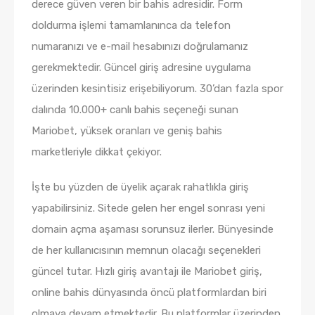
derece güven veren bir bahis adresidir. Form
doldurma işlemi tamamlanınca da telefon
numaranızı ve e-mail hesabınızı doğrulamanız
gerekmektedir. Güncel giriş adresine uygulama
üzerinden kesintisiz erişebiliyorum. 30’dan fazla spor
dalında 10.000+ canlı bahis seçeneği sunan
Mariobet, yüksek oranları ve geniş bahis
marketleriyle dikkat çekiyor.
İşte bu yüzden de üyelik açarak rahatlıkla giriş
yapabilirsiniz. Sitede gelen her engel sonrası yeni
domain açma aşaması sorunsuz ilerler. Bünyesinde
de her kullanıcısının memnun olacağı seçenekleri
güncel tutar. Hızlı giriş avantajı ile Mariobet giriş,
online bahis dünyasında öncü platformlardan biri
olmaya devam etmektedir. Bu platformlar üzerinden