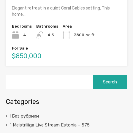
Elegant retreat in a quiet Coral Gables setting. This
home…
Bedrooms
Bathrooms
Area
4
4.5
3800
sq ft
For Sale
$850,000
Search
for:
Categories
! Без рубрики
"️ Meistriliiga Live Stream Estonia – 575