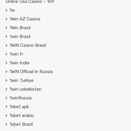
Online Usa Casino – 109
1w
1Win AZ Casino
1Win Brasil
1win Brazil
1WIN Casino Brasil
1win fr
1win India
1WIN Official In Russia
1win Turkiye
1win uzbekistan
1winRussia
1xbet apk
1xbet arabic
1xbet Brazil