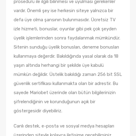
prosedürü ile ilgili bilinmesi ve uyulması gerekenler
vardır. Önemli şey ise herkesin siteye yalnızca bir
defa üye olma şansının bulunmasıdır. Ücretsiz TV
izle hizmeti, bonuslar, oyunlar gibi pek çok şeyden
üyelik işlemlerinden sonra faydalanmak mümkündür.
Sitenin sunduğu üyelik bonusları, deneme bonusları
kullanmaya değerdir. Bakıldığında yasal olarak da 18
yaşın altında herhangi bir şekilde üye kabulü
mümkün değildir. Üstelik bakıldığı zaman 256 bit SSL
güvenlik sertifikası kullanmakta olan bir adrestir. Bu
sayede Mariobet üzerinde olan bütün bilgilerinizin
şifrelendiğinin ve korunduğunun açık bir
göstergesidir diyebiliriz.
Canlı destek, e-posta ve sosyal medya hesapları
üzerinden siteyle kolayca iletişime geçebilirsiniz.