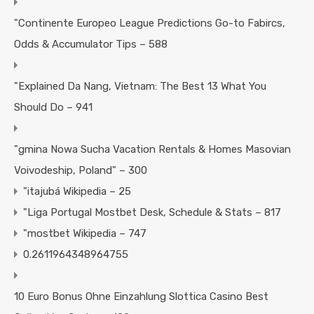
"Continente Europeo League Predictions Go-to Fabircs,
Odds & Accumulator Tips – 588
"Explained Da Nang, Vietnam: The Best 13 What You
Should Do – 941
"gmina Nowa Sucha Vacation Rentals & Homes Masovian
Voivodeship, Poland" – 300
"itajubá Wikipedia – 25
"Liga Portugal Mostbet Desk, Schedule & Stats – 817
"mostbet Wikipedia – 747
0.2611964348964755
10 Euro Bonus Ohne Einzahlung Slottica Casino Best