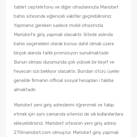
tablet ceptelefonu ve diğer cihazlarınızla Mariobet
bahis sitesinde eğlenceli vakitler geçirebilirsiniz.
Yapmanız gereken sadece mobil cihazınızla
Mariobet’e giriş yapmak olacaktır. Sitede aslında
bahis seçenekleri olarak bonus dahil olmak üzere
birçok alanda farklı promosyon sunulmaktadır.
Bunun olması durumunda çok yüksek bir keyif ve
heyecan sizi bekliyor olacaktır. Bundan ötürü üyeler
genelde firmanın official sosyal hesapları i takibe
almaktadır.
Mariobet yeni giriş adreslerini öğrenmek ve takip
etmek için aynı zamanda sitemizi de sık kullanılanlara
ekleyebilirsiniz. Mariobet sitesinin yeni giriş adresi
270mariobet.com olmuştur. Mariobet giriş yapmak