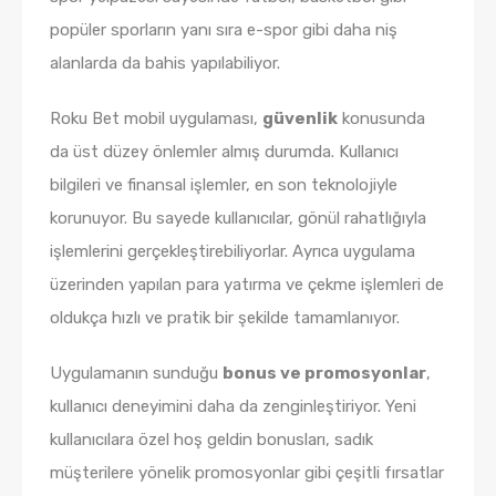
popüler sporların yanı sıra e-spor gibi daha niş
alanlarda da bahis yapılabiliyor.
Roku Bet mobil uygulaması,
güvenlik
konusunda
da üst düzey önlemler almış durumda. Kullanıcı
bilgileri ve finansal işlemler, en son teknolojiyle
korunuyor. Bu sayede kullanıcılar, gönül rahatlığıyla
işlemlerini gerçekleştirebiliyorlar. Ayrıca uygulama
üzerinden yapılan para yatırma ve çekme işlemleri de
oldukça hızlı ve pratik bir şekilde tamamlanıyor.
Uygulamanın sunduğu
bonus ve promosyonlar
,
kullanıcı deneyimini daha da zenginleştiriyor. Yeni
kullanıcılara özel hoş geldin bonusları, sadık
müşterilere yönelik promosyonlar gibi çeşitli fırsatlar