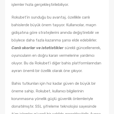
işlemler hızla gerçekleştirilebiliyor.
Rokubet’in sunduğu bu avantaj, özellikle canlı
bahislerde büyük önem taşıyor. Kullanıcılar, maçın
gidişatına göre stratejilerini anında değiştirebilir ve
böylece daha fazla kazanma şansı elde edebilirler.
Canlı skorlar ve istatistikler
sürekli güncellenerek,
oyuncuların en doğru kararı vermelerine yardımcı
oluyor. Bu da Rokubet’i diğer bahis platformlarından
ayıran önemli bir özellik olarak öne çıkıyor.
Bahis tutkunları için hız kadar güven de büyük bir
öneme sahip. Rokubet, kullanıcı bilgilerinin
korunmasına yönelik güçlü güvenlik önlemleriyle
donatılmıştır. SSL şifreleme teknolojisi sayesinde