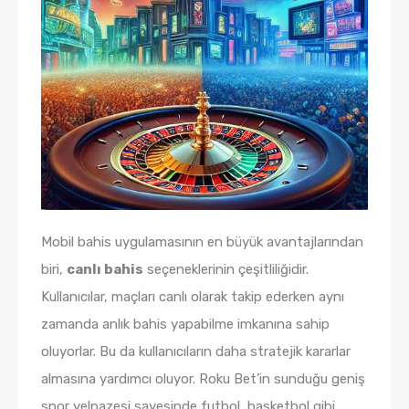
Mobil bahis uygulamasının en büyük avantajlarından
biri,
canlı bahis
seçeneklerinin çeşitliliğidir.
Kullanıcılar, maçları canlı olarak takip ederken aynı
zamanda anlık bahis yapabilme imkanına sahip
oluyorlar. Bu da kullanıcıların daha stratejik kararlar
almasına yardımcı oluyor. Roku Bet’in sunduğu geniş
spor yelpazesi sayesinde futbol, basketbol gibi