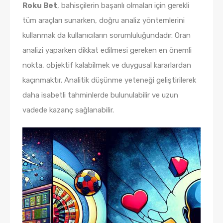
Roku Bet
, bahisçilerin başarılı olmaları için gerekli
tüm araçları sunarken, doğru analiz yöntemlerini
kullanmak da kullanıcıların sorumluluğundadır. Oran
analizi yaparken dikkat edilmesi gereken en önemli
nokta, objektif kalabilmek ve duygusal kararlardan
kaçınmaktır. Analitik düşünme yeteneği geliştirilerek
daha isabetli tahminlerde bulunulabilir ve uzun
vadede kazanç sağlanabilir.