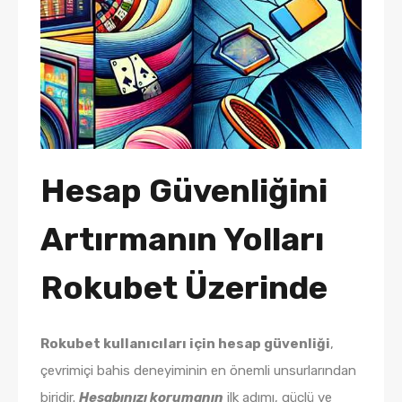
Hesap Güvenliğini
Artırmanın Yolları
Rokubet Üzerinde
Rokubet kullanıcıları için hesap güvenliği
,
çevrimiçi bahis deneyiminin en önemli unsurlarından
biridir.
Hesabınızı korumanın
ilk adımı, güçlü ve