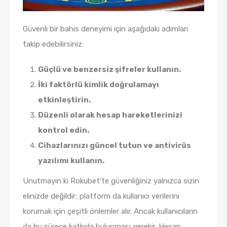
Güvenli bir bahis deneyimi için aşağıdaki adımları
takip edebilirsiniz:
Güçlü ve benzersiz şifreler kullanın.
İki faktörlü kimlik doğrulamayı
etkinleştirin.
Düzenli olarak hesap hareketlerinizi
kontrol edin.
Cihazlarınızı güncel tutun ve antivirüs
yazılımı kullanın.
Unutmayın ki Rokubet’te güvenliğiniz yalnızca sizin
elinizde değildir; platform da kullanıcı verilerini
korumak için çeşitli önlemler alır. Ancak kullanıcıların
da bu sürece katkıda bulunması gerekir. Hesap