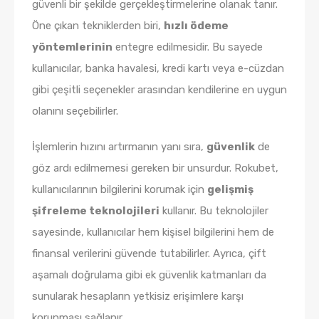
güvenli bir şekilde gerçekleştirmelerine olanak tanır.
Öne çıkan tekniklerden biri,
hızlı ödeme
yöntemlerinin
entegre edilmesidir. Bu sayede
kullanıcılar, banka havalesi, kredi kartı veya e-cüzdan
gibi çeşitli seçenekler arasından kendilerine en uygun
olanını seçebilirler.
İşlemlerin hızını artırmanın yanı sıra,
güvenlik
de
göz ardı edilmemesi gereken bir unsurdur. Rokubet,
kullanıcılarının bilgilerini korumak için
gelişmiş
şifreleme teknolojileri
kullanır. Bu teknolojiler
sayesinde, kullanıcılar hem kişisel bilgilerini hem de
finansal verilerini güvende tutabilirler. Ayrıca, çift
aşamalı doğrulama gibi ek güvenlik katmanları da
sunularak hesapların yetkisiz erişimlere karşı
korunması sağlanır.