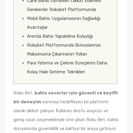
Canlı Bahis Oynarken Dikkat Edilmesi
Gerekenler Rokubet Platformunda
Mobil Bahis Uygulamasının Sağladığı
Avantajlar
Anında Bahis Yapabilme Kolaylığı
Rokubet Platformunda Bonuslarınızı
Maksimuma Çıkarmanın Yolları
Para Yatırma ve Çekme Süreçlerini Daha
Kolay Hale Getirme Teknikleri
Roku Bet,
bahis severler için güvenli ve keyifli
bir deneyim
sunmayı hedefleyen bir platform
olarak dikkat çekiyor. Kullanıcı dostu arayüzü ve
geniş oyun seçenekleriyle öne çıkan Roku Bet, bahis
dünyasında güvenilirlik ve kaliteyi bir araya getiriyor.