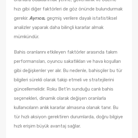
hızı gibi diğer faktörleri de göz önünde bulundurmak
gerekir.
Ayrıca,
geçmiş verilere dayalı istatistiksel
analizler yaparak daha bilinçli kararlar almak
mümkündür.
Bahis oranlarını etkileyen faktörler arasında takım
performansları, oyuncu sakatlıkları ve hava koşulları
gibi değişkenler yer alır. Bu nedenle, bahisçiler bu tür
bilgileri sürekli olarak takip etmeli ve stratejilerini
güncellemelidir. Roku Bet’in sunduğu canlı bahis
seçenekleri, dinamik olarak değişen oranlarla
kullanıcıların anlık kararlar almasına olanak tanır. Bu
tür hızlı aksiyon gerektiren durumlarda, doğru bilgiye
hızlı erişim büyük avantaj sağlar.