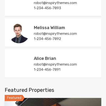
robot@inspirythemes.com
1-234-456-7893
Melissa William
robot@inspirythemes.com
1-234-456-7892
Alice Brian
robot@inspirythemes.com
1-234-456-7891
Featured Properties
Featured