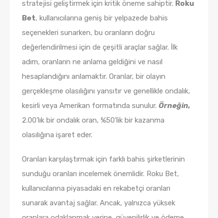
stratejisi geliştirmek için kritik öneme sahiptir.
Roku
Bet
, kullanıcılarına geniş bir yelpazede bahis
seçenekleri sunarken, bu oranların doğru
değerlendirilmesi için de çeşitli araçlar sağlar. İlk
adım, oranların ne anlama geldiğini ve nasıl
hesaplandığını anlamaktır. Oranlar, bir olayın
gerçekleşme olasılığını yansıtır ve genellikle ondalık,
kesirli veya Amerikan formatında sunulur.
Örneğin,
2.00’lık bir ondalık oran, %50’lik bir kazanma
olasılığına işaret eder.
Oranları karşılaştırmak için farklı bahis şirketlerinin
sunduğu oranları incelemek önemlidir. Roku Bet,
kullanıcılarına piyasadaki en rekabetçi oranları
sunarak avantaj sağlar. Ancak, yalnızca yüksek
oranlara odaklanmak yerine, güvenilirlik ve ödeme