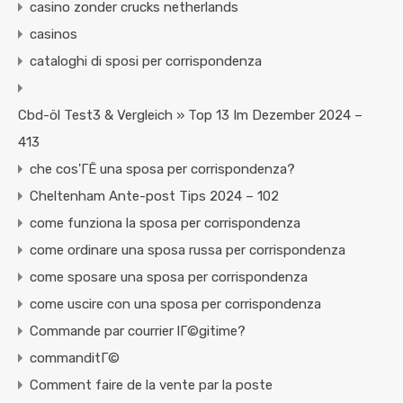
casino zonder crucks netherlands
casinos
cataloghi di sposi per corrispondenza
Cbd-öl Test3 & Vergleich » Top 13 Im Dezember 2024 –
413
che cos'ГЁ una sposa per corrispondenza?
Cheltenham Ante-post Tips 2024 – 102
come funziona la sposa per corrispondenza
come ordinare una sposa russa per corrispondenza
come sposare una sposa per corrispondenza
come uscire con una sposa per corrispondenza
Commande par courrier lГ©gitime?
commanditГ©
Comment faire de la vente par la poste