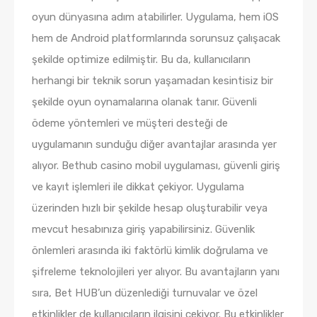
oyun dünyasına adım atabilirler. Uygulama, hem iOS
hem de Android platformlarında sorunsuz çalışacak
şekilde optimize edilmiştir. Bu da, kullanıcıların
herhangi bir teknik sorun yaşamadan kesintisiz bir
şekilde oyun oynamalarına olanak tanır. Güvenli
ödeme yöntemleri ve müşteri desteği de
uygulamanın sunduğu diğer avantajlar arasında yer
alıyor. Bethub casino mobil uygulaması, güvenli giriş
ve kayıt işlemleri ile dikkat çekiyor. Uygulama
üzerinden hızlı bir şekilde hesap oluşturabilir veya
mevcut hesabınıza giriş yapabilirsiniz. Güvenlik
önlemleri arasında iki faktörlü kimlik doğrulama ve
şifreleme teknolojileri yer alıyor. Bu avantajların yanı
sıra, Bet HUB’un düzenlediği turnuvalar ve özel
etkinlikler de kullanıcıların ilgisini çekiyor. Bu etkinlikler