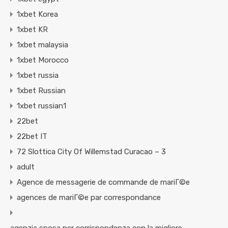
1xbet Korea
1xbet KR
1xbet malaysia
1xbet Morocco
1xbet russia
1xbet Russian
1xbet russian1
22bet
22bet IT
72 Slottica City Of Willemstad Curacao – 3
adult
Agence de messagerie de commande de mariГ©e
agences de mariГ©e par correspondance
agenzia sposa per corrispondenza con la migliore