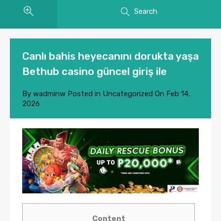
Search
Canlı bahis heyecanını dorukta yaşa
Bethub casino güncel giriş ile
By
wadminw
Posted in
Uncategorized
On
Feb 14,
2026
Content