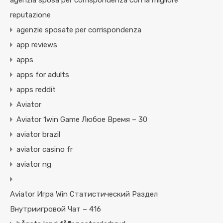
reputazione
agenzie sposate per corrispondenza
app reviews
apps
apps for adults
apps reddit
Aviator
Aviator 1win Game Любое Время – 30
aviator brazil
aviator casino fr
aviator ng
Aviator Игра Win Статистический Раздел
Внутриигровой Чат – 416