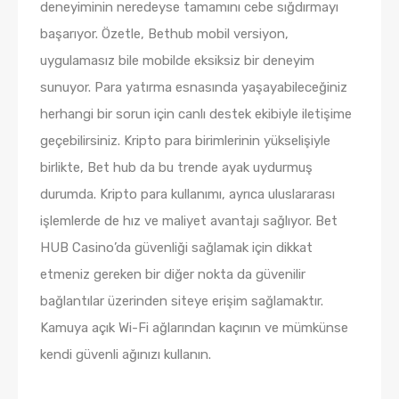
deneyiminin neredeyse tamamını cebe sığdırmayı
başarıyor. Özetle, Bethub mobil versiyon,
uygulamasız bile mobilde eksiksiz bir deneyim
sunuyor. Para yatırma esnasında yaşayabileceğiniz
herhangi bir sorun için canlı destek ekibiyle iletişime
geçebilirsiniz. Kripto para birimlerinin yükselişiyle
birlikte, Bet hub da bu trende ayak uydurmuş
durumda. Kripto para kullanımı, ayrıca uluslararası
işlemlerde de hız ve maliyet avantajı sağlıyor. Bet
HUB Casino’da güvenliği sağlamak için dikkat
etmeniz gereken bir diğer nokta da güvenilir
bağlantılar üzerinden siteye erişim sağlamaktır.
Kamuya açık Wi-Fi ağlarından kaçının ve mümkünse
kendi güvenli ağınızı kullanın.