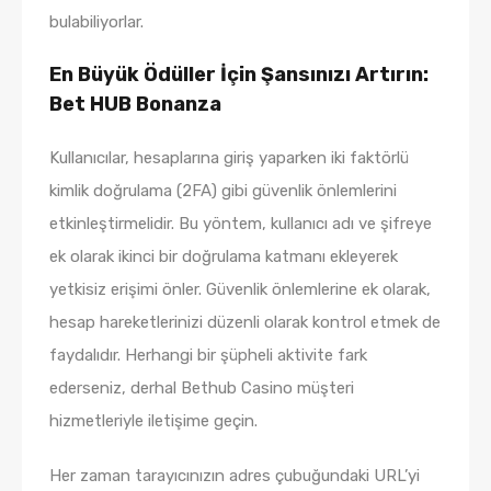
bulabiliyorlar.
En Büyük Ödüller İçin Şansınızı Artırın:
Bet HUB Bonanza
Kullanıcılar, hesaplarına giriş yaparken iki faktörlü
kimlik doğrulama (2FA) gibi güvenlik önlemlerini
etkinleştirmelidir. Bu yöntem, kullanıcı adı ve şifreye
ek olarak ikinci bir doğrulama katmanı ekleyerek
yetkisiz erişimi önler. Güvenlik önlemlerine ek olarak,
hesap hareketlerinizi düzenli olarak kontrol etmek de
faydalıdır. Herhangi bir şüpheli aktivite fark
ederseniz, derhal Bethub Casino müşteri
hizmetleriyle iletişime geçin.
Her zaman tarayıcınızın adres çubuğundaki URL’yi