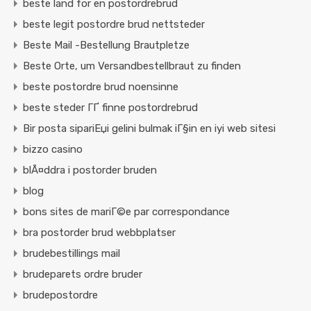
beste land for en postordrebrud
beste legit postordre brud nettsteder
Beste Mail -Bestellung Brautpletze
Beste Orte, um Versandbestellbraut zu finden
beste postordre brud noensinne
beste steder ГҐ finne postordrebrud
Bir posta sipariЕџi gelini bulmak iГ§in en iyi web sitesi
bizzo casino
blÃ¤ddra i postorder bruden
blog
bons sites de mariГ©e par correspondance
bra postorder brud webbplatser
brudebestillings mail
brudeparets ordre bruder
brudepostordre