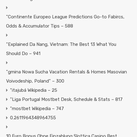
"Continente Europeo League Predictions Go-to Fabircs,
Odds & Accumulator Tips – 588
"Explained Da Nang, Vietnam: The Best 13 What You
Should Do – 941
"gmina Nowa Sucha Vacation Rentals & Homes Masovian
Voivodeship, Poland" – 300
"itajubá Wikipedia – 25
"Liga Portugal Mostbet Desk, Schedule & Stats – 817
"mostbet Wikipedia – 747
0.2611964348964755
10 Euro Bonus Ohne Einzahlung Slottica Casino Best