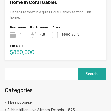
Home in Coral Gables
Elegant retreat in a quiet Coral Gables setting. This
home…
Bedrooms
Bathrooms
Area
4
4.5
3800
sq ft
For Sale
$850,000
Search
for:
Categories
! Без рубрики
"️ Meistriliiga Live Stream Estonia – 575