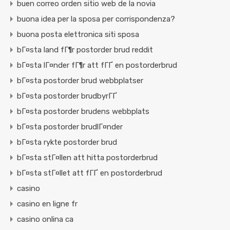
buen correo orden sitio web de la novia
buona idea per la sposa per corrispondenza?
buona posta elettronica siti sposa
bГ¤sta land fГ¶r postorder brud reddit
bГ¤sta lГ¤nder fГ¶r att fГҐ en postorderbrud
bГ¤sta postorder brud webbplatser
bГ¤sta postorder brudbyrГҐ
bГ¤sta postorder brudens webbplats
bГ¤sta postorder brudlГ¤nder
bГ¤sta rykte postorder brud
bГ¤sta stГ¤llen att hitta postorderbrud
bГ¤sta stГ¤llet att fГҐ en postorderbrud
casino
casino en ligne fr
casino onlina ca