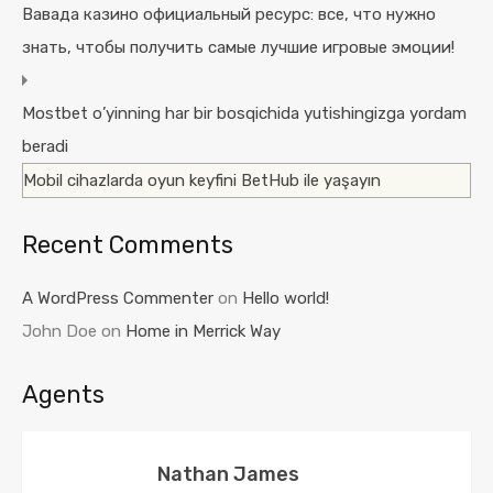
Вавада казино официальный ресурс: все, что нужно
знать, чтобы получить самые лучшие игровые эмоции!
Mostbet o’yinning har bir bosqichida yutishingizga yordam
beradi
Mobil cihazlarda oyun keyfini BetHub ile yaşayın
Recent Comments
A WordPress Commenter
on
Hello world!
John Doe
on
Home in Merrick Way
Agents
Nathan James