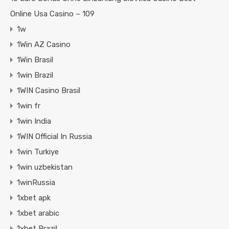
Online Usa Casino – 109
1w
1Win AZ Casino
1Win Brasil
1win Brazil
1WIN Casino Brasil
1win fr
1win India
1WIN Official In Russia
1win Turkiye
1win uzbekistan
1winRussia
1xbet apk
1xbet arabic
1xbet Brazil