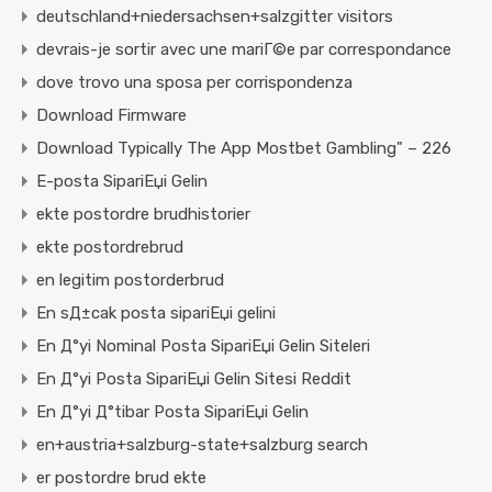
deutschland+niedersachsen+salzgitter visitors
devrais-je sortir avec une mariГ©e par correspondance
dove trovo una sposa per corrispondenza
Download Firmware
Download Typically The App Mostbet Gambling" – 226
E-posta SipariЕџi Gelin
ekte postordre brudhistorier
ekte postordrebrud
en legitim postorderbrud
En sД±cak posta sipariЕџi gelini
En Д°yi Nominal Posta SipariЕџi Gelin Siteleri
En Д°yi Posta SipariЕџi Gelin Sitesi Reddit
En Д°yi Д°tibar Posta SipariЕџi Gelin
en+austria+salzburg-state+salzburg search
er postordre brud ekte