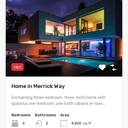
Hot
Home in Merrick Way
Enchanting three-bedroom, three-bath home with
spacious one-bedroom, one-bath cabana, in-laws…
Bedrooms
Bathrooms
Area
3
3
4300
sq ft