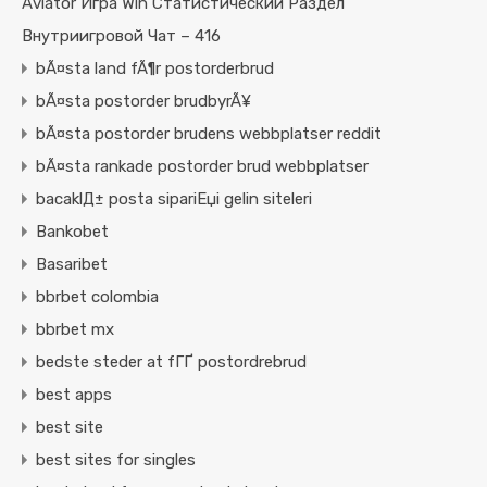
Aviator Игра Win Статистический Раздел
Внутриигровой Чат – 416
bÃ¤sta land fÃ¶r postorderbrud
bÃ¤sta postorder brudbyrÃ¥
bÃ¤sta postorder brudens webbplatser reddit
bÃ¤sta rankade postorder brud webbplatser
bacaklД± posta sipariЕџi gelin siteleri
Bankobet
Basaribet
bbrbet colombia
bbrbet mx
bedste steder at fГҐ postordrebrud
best apps
best site
best sites for singles