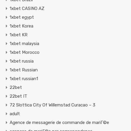
1xbet CASINO AZ
1xbet egypt
1xbet Korea
1xbet KR
1xbet malaysia
1xbet Morocco
1xbet russia
1xbet Russian
1xbet russian1
22bet
22bet IT
72 Slottica City Of Willemstad Curacao – 3
adult
Agence de messagerie de commande de mariГ©e