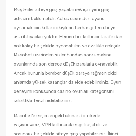
Müşteriler siteye giriş yapabilmek için yeni giriş
adresini beklemelidir. Adres üzerinden oyunu
oynamak için kullanıcı kişilerin herhangi tecrübeye
asla ihtiyaçları yoktur. Hemen her kullanıcı tarafından
çok kolay bir şekilde oynanabilen ve özellikle anlaşılır.
Mariobet üzerinden sizler bundan sonra makine
oyunlarında son derece düşük paralarla oynayabilir.
Ancak bununla beraber düşük paraya rağmen ciddi
anlamda yüksek kazançlar da elde edebilirsiniz. Oyun
deneyimi konusunda casino oyunları kategorisini
rahatlıkla tercih edebilirsiniz.
Mariobet’e erişim engeli bulunan bir ülkede
yaşıyorsanız, VPN kullanarak engeli aşabilir ve
sorunsuz bir şekilde siteye giriş yapabilirsiniz. İkinci