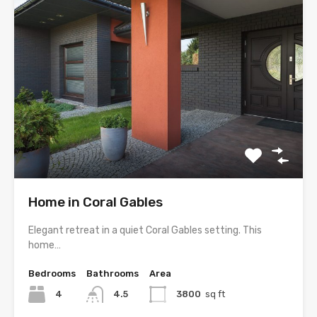
Home in Coral Gables
Elegant retreat in a quiet Coral Gables setting. This
home…
Bedrooms
Bathrooms
Area
4
4.5
3800
sq ft