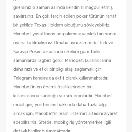
girersiniz o zaman aslında kendinizi mağdur etmiş
sayılırsınız. En çok tercih edilen poker türünün rahat
bir şekilde Texas Holdem olduğunu söyleyebiliriz.
Mariobet yasal lisans sorgulaması yapıldıktan sonra
oyuna katılmalısınız. Omaha aynı zamanda Türk ve
Karayip Pokeri de aslında ülkelere göre farklı
zamanlarda rağbet görür. Mariobet, kullanıcılarına
daha hızlı ve etkili bir bilgi akışı sağlamak için
Telegram kanalını da aktif olarak kullanmaktadır.
Mariobet’in en önemli özelliklerinden biri,
kullanıcılarına sunduğu yüksek oranlardır. Mariobet
mobil giriş yöntemleri hakkında daha fazla bilgi
almak için, Mariobet’in resmi internet sitesini ziyaret
edebilirsiniz. Sitede, mobil giriş yöntemleriyle ilgili
detaylı bilgiler bulunmaktadır.