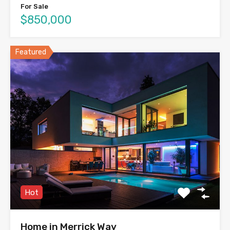
For Sale
$850,000
Featured
Hot
Home in Merrick Way