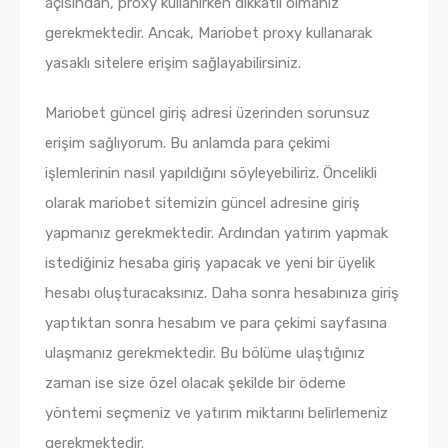
açısından, proxy kullanırken dikkatli olmanız
gerekmektedir. Ancak, Mariobet proxy kullanarak
yasaklı sitelere erişim sağlayabilirsiniz.
Mariobet güncel giriş adresi üzerinden sorunsuz
erişim sağlıyorum. Bu anlamda para çekimi
işlemlerinin nasıl yapıldığını söyleyebiliriz. Öncelikli
olarak mariobet sitemizin güncel adresine giriş
yapmanız gerekmektedir. Ardından yatırım yapmak
istediğiniz hesaba giriş yapacak ve yeni bir üyelik
hesabı oluşturacaksınız. Daha sonra hesabınıza giriş
yaptıktan sonra hesabım ve para çekimi sayfasına
ulaşmanız gerekmektedir. Bu bölüme ulaştığınız
zaman ise size özel olacak şekilde bir ödeme
yöntemi seçmeniz ve yatırım miktarını belirlemeniz
gerekmektedir.