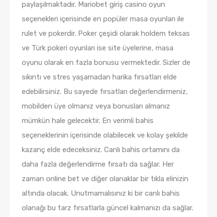
paylaşılmaktadır. Mariobet giriş casino oyun
seçenekleri içerisinde en popüler masa oyunları ile
rulet ve pokerdir. Poker çeşidi olarak holdem teksas
ve Türk pokeri oyunları ise site üyelerine, masa
oyunu olarak en fazla bonusu vermektedir. Sizler de
sıkıntı ve stres yaşamadan harika fırsatları elde
edebilirsiniz. Bu sayede fırsatları değerlendirmeniz,
mobilden üye olmanız veya bonusları almanız
mümkün hale gelecektir. En verimli bahis
seçeneklerinin içerisinde olabilecek ve kolay şekilde
kazanç elde edeceksiniz. Canlı bahis ortamını da
daha fazla değerlendirme fırsatı da sağlar. Her
zaman online bet ve diğer olanaklar bir tıkla elinizin
altında olacak. Unutmamalısınız ki bir canlı bahis
olanağı bu tarz fırsatlarla güncel kalmanızı da sağlar.