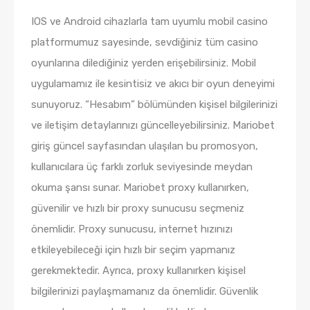
IOS ve Android cihazlarla tam uyumlu mobil casino
platformumuz sayesinde, sevdiğiniz tüm casino
oyunlarına dilediğiniz yerden erişebilirsiniz. Mobil
uygulamamız ile kesintisiz ve akıcı bir oyun deneyimi
sunuyoruz. “Hesabım” bölümünden kişisel bilgilerinizi
ve iletişim detaylarınızı güncelleyebilirsiniz. Mariobet
giriş güncel sayfasından ulaşılan bu promosyon,
kullanıcılara üç farklı zorluk seviyesinde meydan
okuma şansı sunar. Mariobet proxy kullanırken,
güvenilir ve hızlı bir proxy sunucusu seçmeniz
önemlidir. Proxy sunucusu, internet hızınızı
etkileyebileceği için hızlı bir seçim yapmanız
gerekmektedir. Ayrıca, proxy kullanırken kişisel
bilgilerinizi paylaşmamanız da önemlidir. Güvenlik