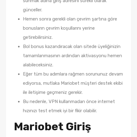
sunmak adına giriş adresini sürekli olarak
günceller.
Hemen sonra gerekli olan çevrim şartına göre
bonusların çevrim koşullarını yerine
getirebilirsiniz.
Bol bonus kazandıracak olan sitede üyeliğinizin
tamamlanmasının ardından aktivasyonu hemen
alabileceksiniz.
Eğer tüm bu adımlara rağmen sorununuz devam
ediyorsa, mutlaka Mariobet müşteri destek ekibi
ile iletişime geçmeniz gerekir.
Bu nedenle, VPN kullanmadan önce internet
hızınızı test etmek iyi bir fikir olabilir.
Mariobet Giriş