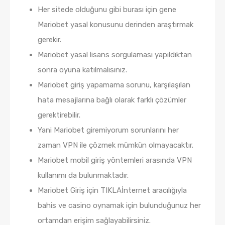
Her sitede olduğunu gibi burası için gene
Mariobet yasal konusunu derinden araştırmak
gerekir.
Mariobet yasal lisans sorgulaması yapıldıktan
sonra oyuna katılmalısınız.
Mariobet giriş yapamama sorunu, karşılaşılan
hata mesajlarına bağlı olarak farklı çözümler
gerektirebilir.
Yani Mariobet giremiyorum sorunlarını her
zaman VPN ile çözmek mümkün olmayacaktır.
Mariobet mobil giriş yöntemleri arasında VPN
kullanımı da bulunmaktadır.
Mariobet Giriş için TIKLAİnternet aracılığıyla
bahis ve casino oynamak için bulunduğunuz her
ortamdan erişim sağlayabilirsiniz.