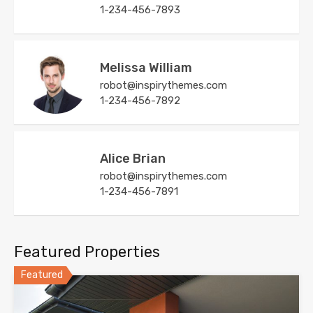
1-234-456-7893
Melissa William
robot@inspirythemes.com
1-234-456-7892
Alice Brian
robot@inspirythemes.com
1-234-456-7891
Featured Properties
Featured