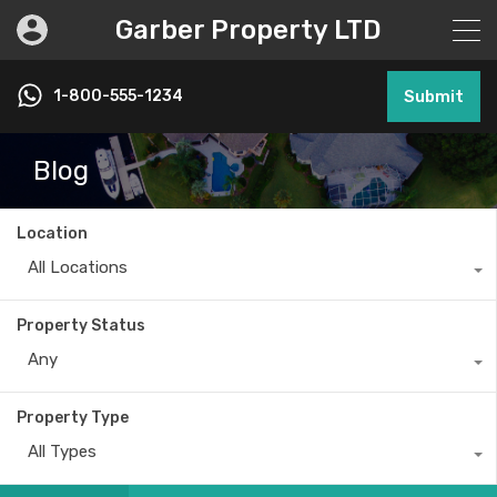
Garber Property LTD
1-800-555-1234
Submit
Blog
Location
All Locations
Property Status
Any
Property Type
All Types