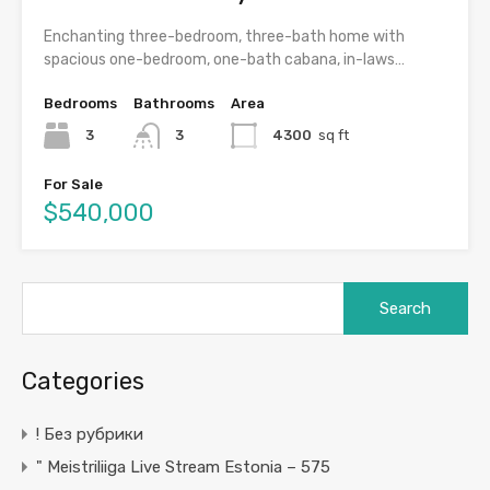
Enchanting three-bedroom, three-bath home with
spacious one-bedroom, one-bath cabana, in-laws…
Bedrooms
Bathrooms
Area
3
3
4300
sq ft
For Sale
$540,000
Search
for:
Categories
! Без рубрики
"️ Meistriliiga Live Stream Estonia – 575