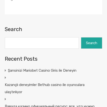
Search
Search
Recent Posts
Şansinizi Mariobet Casino Giris ile Deneyin
Kazançlı deneyimler Bethub casino ile oyunculara
ulaştırılıyor
Вавада казино официальный ресурс: все, что нужно