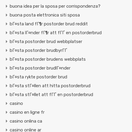
buona idea per la sposa per corrispondenza?
buona posta elettronica siti sposa
bГ¤sta land fГ¶r postorder brud reddit
bГ¤sta lГ¤nder fГ¶r att fГҐ en postorderbrud
bГ¤sta postorder brud webbplatser
bГ¤sta postorder brudbyrГҐ
bГ¤sta postorder brudens webbplats
bГ¤sta postorder brudlГ¤nder
bГ¤sta rykte postorder brud
bГ¤sta stГ¤llen att hitta postorderbrud
bГ¤sta stГ¤llet att fГҐ en postorderbrud
casino
casino en ligne fr
casino onlina ca
casino online ar