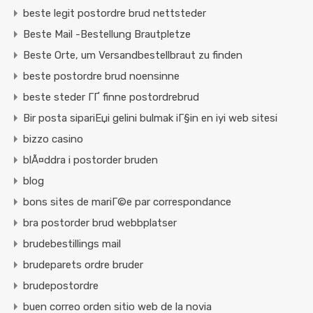
beste legit postordre brud nettsteder
Beste Mail -Bestellung Brautpletze
Beste Orte, um Versandbestellbraut zu finden
beste postordre brud noensinne
beste steder ГҐ finne postordrebrud
Bir posta sipariЕџi gelini bulmak iГ§in en iyi web sitesi
bizzo casino
blÃ¤ddra i postorder bruden
blog
bons sites de mariГ©e par correspondance
bra postorder brud webbplatser
brudebestillings mail
brudeparets ordre bruder
brudepostordre
buen correo orden sitio web de la novia