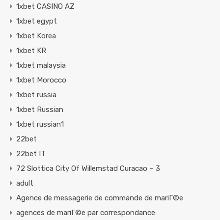
1xbet CASINO AZ
1xbet egypt
1xbet Korea
1xbet KR
1xbet malaysia
1xbet Morocco
1xbet russia
1xbet Russian
1xbet russian1
22bet
22bet IT
72 Slottica City Of Willemstad Curacao – 3
adult
Agence de messagerie de commande de mariГ©e
agences de mariГ©e par correspondance