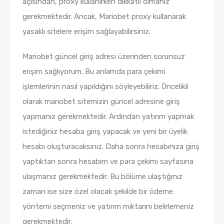
açısından, proxy kullanırken dikkatli olmanız
gerekmektedir. Ancak, Mariobet proxy kullanarak
yasaklı sitelere erişim sağlayabilirsiniz.
Mariobet güncel giriş adresi üzerinden sorunsuz
erişim sağlıyorum. Bu anlamda para çekimi
işlemlerinin nasıl yapıldığını söyleyebiliriz. Öncelikli
olarak mariobet sitemizin güncel adresine giriş
yapmanız gerekmektedir. Ardından yatırım yapmak
istediğiniz hesaba giriş yapacak ve yeni bir üyelik
hesabı oluşturacaksınız. Daha sonra hesabınıza giriş
yaptıktan sonra hesabım ve para çekimi sayfasına
ulaşmanız gerekmektedir. Bu bölüme ulaştığınız
zaman ise size özel olacak şekilde bir ödeme
yöntemi seçmeniz ve yatırım miktarını belirlemeniz
gerekmektedir.