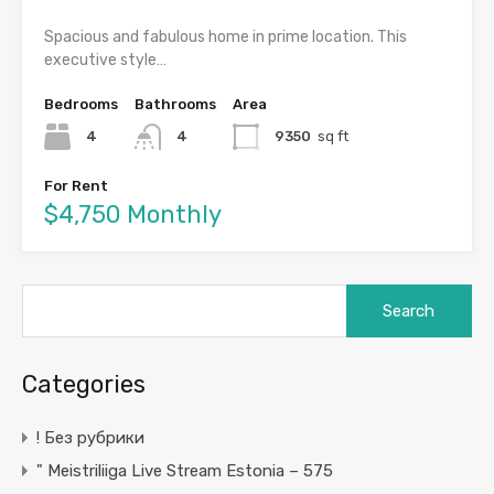
Spacious and fabulous home in prime location. This
executive style…
Bedrooms
Bathrooms
Area
4
4
9350
sq ft
For Rent
$4,750 Monthly
Search
for:
Categories
! Без рубрики
"️ Meistriliiga Live Stream Estonia – 575