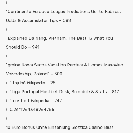
"Continente Europeo League Predictions Go-to Fabircs,
Odds & Accumulator Tips – 588
"Explained Da Nang, Vietnam: The Best 13 What You
Should Do – 941
"gmina Nowa Sucha Vacation Rentals & Homes Masovian
Voivodeship, Poland" – 300
"itajubá Wikipedia – 25
"Liga Portugal Mostbet Desk, Schedule & Stats – 817
"mostbet Wikipedia – 747
0.2611964348964755
10 Euro Bonus Ohne Einzahlung Slottica Casino Best