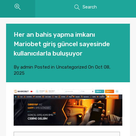
Search
Her an bahis yapma imkanı
Mariobet giriş güncel sayesinde
kullanıcılarla buluşuyor
By
admin
Posted in
Uncategorized
On
Oct 08,
2025