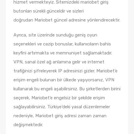
hizmet vermekteyiz. Sitemizdeki mariobet giriş
butonları sürekli günceldir ve sizleri
doğrudan Mariobet güncel adresine yönlendirecektir.
Ayrıca, site üzerinde sunduğu geniş oyun
seçenekleri ve cazip bonuslar, kullanıcıların bahis
keyfini artırmakta ve memnuniyet sağlamaktadır.
VPN, sanal özel ağ anlamına gelir ve internet
trafiğinizi şifreleyerek IP adresinizi gizler. Mariobet’e
erişim engeli bulunan bir ülkede yaşıyorsanız, VPN
kullanarak bu engeli aşabilirsiniz. Bu şirketlerden birini
seçerek, Mariobet’e engelsiz bir şekilde erişim
sağlayabilirsiniz. Türkiye’deki yasal düzenlemeler
nedeniyle, Mariobet giriş adresi zaman zaman
değişmektedir.